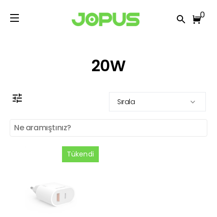
0
20W
Sırala
Tükendi