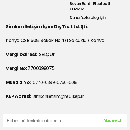
Boyun Bantlı Bluetooth
Kulaklık
Daha fazla blog için
Simkon İletişim İç ve Dış Tic. Ltd. Şti.
Konya OSB 508. Sokak No:4/1 Selçuklu / Konya
Vergi Dairesi:
SELÇUK
Vergi No:
7700399075
MERSİS No:
0770-0399-0750-0018
KEP Adresi:
simkoniletisim@hs01.kep.tr
Abone ol