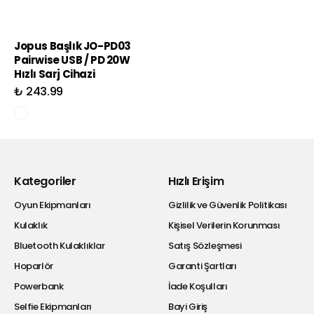
Jopus Başlık JO-PD03
Pairwise USB / PD 20W
Hızlı Sarj Cihazi
₺ 243.99
Kategoriler
Hızlı Erişim
Oyun Ekipmanları
Gizlilik ve Güvenlik Politikası
Kulaklık
Kişisel Verilerin Korunması
Bluetooth Kulaklıklar
Satış Sözleşmesi
Hoparlör
Garanti Şartları
Powerbank
İade Koşulları
Selfie Ekipmanları
Bayi Giriş