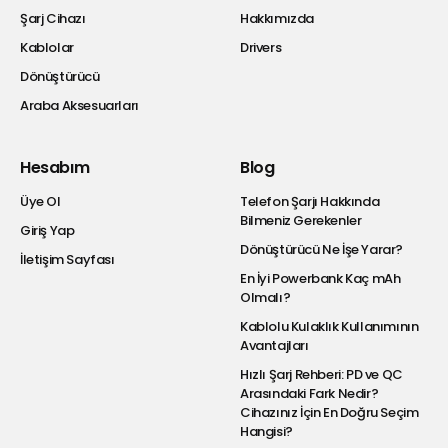
Şarj Cihazı
Hakkımızda
Kablolar
Drivers
Dönüştürücü
Araba Aksesuarları
Hesabım
Blog
Üye Ol
Telefon Şarjı Hakkında
Bilmeniz Gerekenler
Giriş Yap
Dönüştürücü Ne İşe Yarar?
İletişim Sayfası
En İyi Powerbank Kaç mAh
Olmalı?
Kablolu Kulaklık Kullanımının
Avantajları
Hızlı Şarj Rehberi: PD ve QC
Arasındaki Fark Nedir?
Cihazınız İçin En Doğru Seçim
Hangisi?