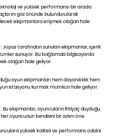
teknoloji ve yüksek performansı bir arada
iyaçlarını göz önünde bulundurularak
abilecek ekipmanlara erişmek olağan hale
or. Jopus tarafından sunulan ekipmanlar, içerik
 çözümler sunuyor. Bu bağlamda bilgisayarda
mek olağan hale geliyor.
sunduğu oyun ekipmanları hem dayanıklılık hem
 oyun istasyonu kurmak mümkün hale geliyor.
or. Bu ekipmanlar, oyuncuların ihtiyaç duyduğu
her oyuncunun kendisini bir adım öne
nculara yüksek kaliteli ve performans odaklı