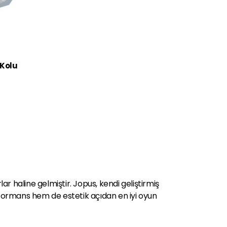
 Kolu
 haline gelmiştir. Jopus, kendi geliştirmiş
erformans hem de estetik açıdan en iyi oyun