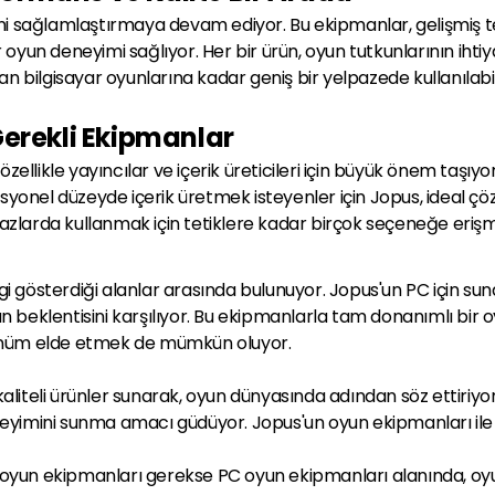
erini sağlamlaştırmaya devam ediyor. Bu ekipmanlar, gelişmiş 
r oyun deneyimi sağlıyor. Her bir ürün, oyun tutkunlarının iht
an bilgisayar oyunlarına kadar geniş bir yelpazede kullanıl
erekli Ekipmanlar
ellikle yayıncılar ve içerik üreticileri için büyük önem taşıy
rofesyonel düzeyde içerik üretmek isteyenler için Jopus, ideal
hazlarda kullanmak için tetiklere kadar birçok seçeneğe eriş
lgi gösterdiği alanlar arasında bulunuyor. Jopus'un PC için 
beklentisini karşılıyor. Bu ekipmanlarla tam donanımlı bir
örünüm elde etmek de mümkün oluyor.
kaliteli ürünler sunarak, oyun dünyasında adından söz ettiriy
yimini sunma amacı güdüyor. Jopus'un oyun ekipmanları ile 
l oyun ekipmanları gerekse PC oyun ekipmanları alanında, oyu