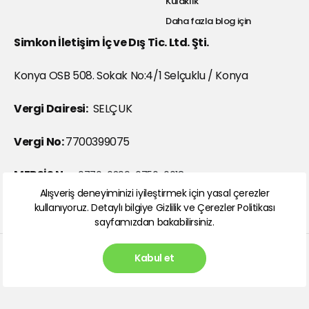
Kulaklık
Daha fazla blog için
Simkon İletişim İç ve Dış Tic. Ltd. Şti.
Konya OSB 508. Sokak No:4/1 Selçuklu / Konya
Vergi Dairesi:
SELÇUK
Vergi No:
7700399075
MERSİS No:
0770-0399-0750-0018
Alışveriş deneyiminizi iyileştirmek için yasal çerezler
KEP Adresi:
kullanıyoruz. Detaylı bilgiye
Gizlilik ve Çerezler Politikası
simkoniletisim@hs01.kep.tr
sayfamızdan bakabilirsiniz.
Kabul et
Abone ol