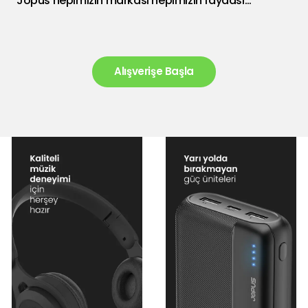
Jopus hepimizin markası hepimizin faydası…
Alışverişe Başla