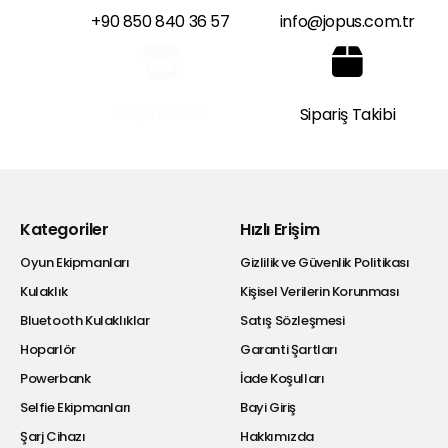
+90 850 840 36 57
info@jopus.com.tr
Bayimiz olun
Sipariş Takibi
Kategoriler
Hızlı Erişim
Oyun Ekipmanları
Gizlilik ve Güvenlik Politikası
Kulaklık
Kişisel Verilerin Korunması
Bluetooth Kulaklıklar
Satış Sözleşmesi
Hoparlör
Garanti Şartları
Powerbank
İade Koşulları
Selfie Ekipmanları
Bayi Giriş
Şarj Cihazı
Hakkımızda