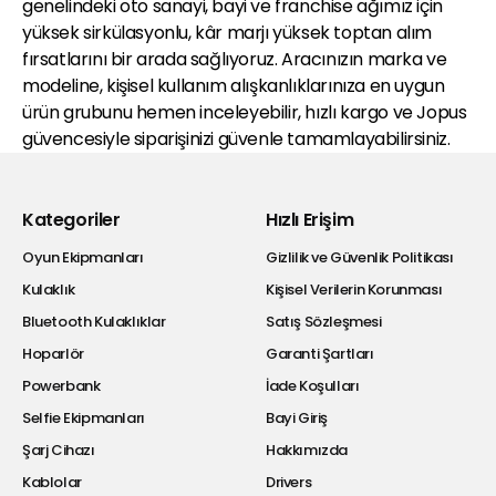
genelindeki oto sanayi, bayi ve franchise ağımız için
yüksek sirkülasyonlu, kâr marjı yüksek toptan alım
fırsatlarını bir arada sağlıyoruz. Aracınızın marka ve
modeline, kişisel kullanım alışkanlıklarınıza en uygun
ürün grubunu hemen inceleyebilir, hızlı kargo ve Jopus
güvencesiyle siparişinizi güvenle tamamlayabilirsiniz.
Kategoriler
Hızlı Erişim
Oyun Ekipmanları
Gizlilik ve Güvenlik Politikası
Kulaklık
Kişisel Verilerin Korunması
Bluetooth Kulaklıklar
Satış Sözleşmesi
Hoparlör
Garanti Şartları
Powerbank
İade Koşulları
Selfie Ekipmanları
Bayi Giriş
Şarj Cihazı
Hakkımızda
Kablolar
Drivers