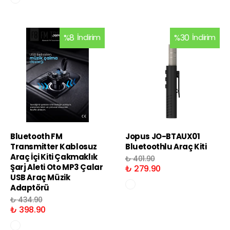
%
8
İndirim
%
30
İndirim
Bluetooth FM
Jopus JO-BTAUX01
Transmitter Kablosuz
Bluetoothlu Araç Kiti
Araç İçi Kiti Çakmaklık
₺ 401.90
Şarj Aleti Oto MP3 Çalar
₺ 279.90
USB Araç Müzik
Adaptörü
₺ 434.90
₺ 398.90