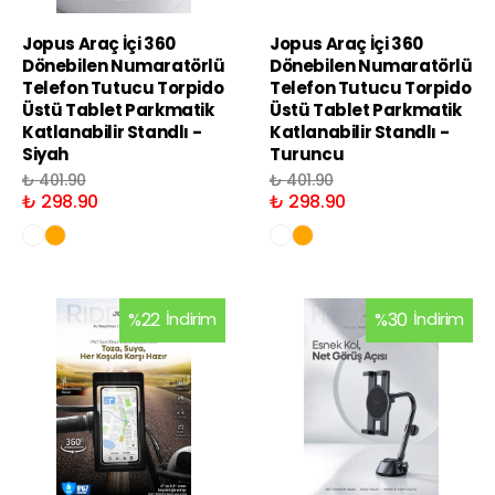
Jopus Araç İçi 360
Jopus Araç İçi 360
Dönebilen Numaratörlü
Dönebilen Numaratörlü
Telefon Tutucu Torpido
Telefon Tutucu Torpido
Üstü Tablet Parkmatik
Üstü Tablet Parkmatik
Katlanabilir Standlı -
Katlanabilir Standlı -
Siyah
Turuncu
₺ 401.90
₺ 401.90
₺ 298.90
₺ 298.90
%
22
İndirim
%
30
İndirim