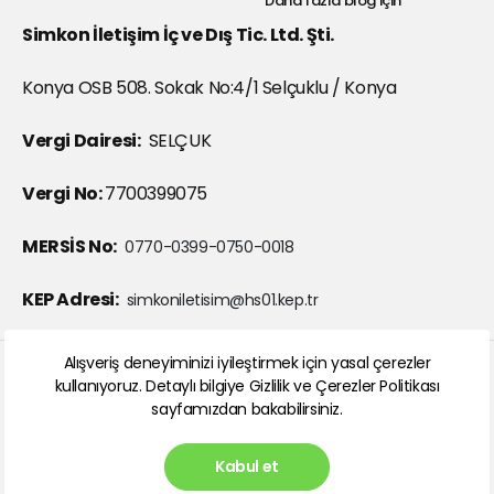
Daha fazla blog için
Simkon İletişim İç ve Dış Tic. Ltd. Şti.
Konya OSB 508. Sokak No:4/1 Selçuklu / Konya
Vergi Dairesi:
SELÇUK
Vergi No:
7700399075
MERSİS No:
0770-0399-0750-0018
KEP Adresi:
simkoniletisim@hs01.kep.tr
Alışveriş deneyiminizi iyileştirmek için yasal çerezler
kullanıyoruz. Detaylı bilgiye
Gizlilik ve Çerezler Politikası
Abone ol
sayfamızdan bakabilirsiniz.
Kabul et