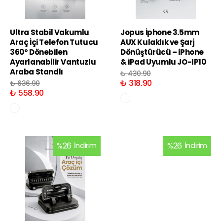
Ultra Stabil Vakumlu
Jopus İphone 3.5mm
Araç İçi Telefon Tutucu
AUX Kulaklık ve Şarj
360° Dönebilen
Dönüştürücü – iPhone
Ayarlanabilir Vantuzlu
& iPad Uyumlu JO-IP10
Araba Standlı
₺ 430.90
₺ 318.90
₺ 636.90
₺ 558.90
%
26
İndirim
%
26
İndirim