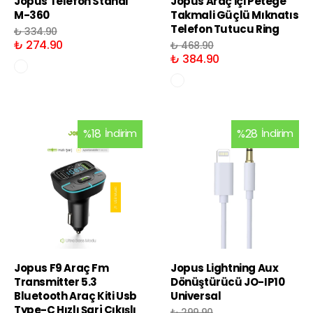
Jopus Telefon Standi
Jopus Araç içi Petege
M-360
Takmali Güçlü Mıknatıs
Telefon Tutucu Ring
₺ 334.90
₺ 274.90
₺ 468.90
₺ 384.90
%
18
İndirim
%
28
İndirim
Jopus F9 Araç Fm
Jopus Lightning Aux
Transmitter 5.3
Dönüştürücü JO-IP10
Bluetooth Araç Kiti Usb
Universal
Type-C Hızlı Şarj Çıkışlı
₺ 299.90