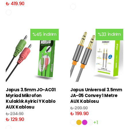
₺ 419.90
%
45
İndirim
%
33
İndirim
Jopus 3.5mm JO-AC01
Jopus Universal 3.5mm
Myriad Mikrofon
JA-05 Convey 1 Metre
Kulaklık Ayirici Y Kablo
AUX Kablosu
AUX Kablosu
₺ 299.90
₺ 199.90
₺ 234.90
₺ 129.90
+1