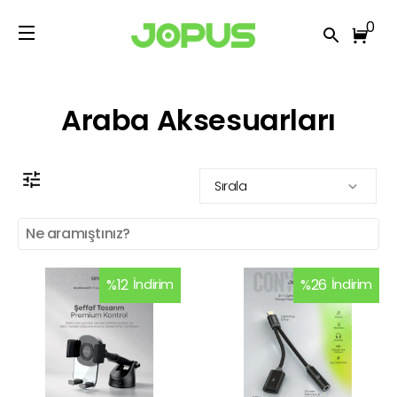
0
Araba Aksesuarları
Sırala
%
12
İndirim
%
26
İndirim