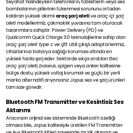
Seyahat halindeyken telefonların, tabletlerin veya ses
bombalarının pillerinin tükenmesi sorununu ortadan
kaldıran yüksek akımlı
araç şarj aleti
ve
araç içi şarj
aleti
modellerimiz, çakmaklık yuvasına tam oturacak
tasarımlara sahiptir. Power Delivery (PD) ve
Qualcomm Quick Charge 3.0 teknolojilerine sahip olan
araç şarj aleti type c
ve çift USB çıkışlı adaptörlerimiz,
cihazlarınızı batarya sağlığı koruması altında en
yüksek hızda şarj eder. Sektörde sıkça aratılan
ttec
araç şarj aleti
,
baseus
,
spigen
veya
anker
kalitesine
bütçe dostu, yüksek voltaj korumalı ve güçlü bir yerli
marka alternatifi arıyorsanız Jopus ses ve şarj ürünleri
tam size göredir.
Bluetooth FM Transmitter ve Kesintisiz Ses
Aktarımı
Aracınızın orijinal ses sisteminde Bluetooth özelliği
olmasa bile, Jopus kalitesiyle üretilen FM Transmitter
ve Aux Bluetooth kitleri sayesinde müzik akışınızı ve