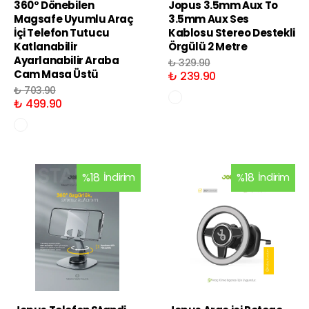
360° Dönebilen
Jopus 3.5mm Aux To
Magsafe Uyumlu Araç
3.5mm Aux Ses
İçi Telefon Tutucu
Kablosu Stereo Destekli
Katlanabilir
Örgülü 2 Metre
Ayarlanabilir Araba
₺ 329.90
Cam Masa Üstü
₺ 239.90
₺ 703.90
₺ 499.90
%
18
İndirim
%
18
İndirim