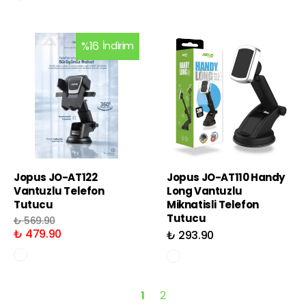
%
16
İndirim
Jopus JO-AT122
Jopus JO-AT110 Handy
Vantuzlu Telefon
Long Vantuzlu
Tutucu
Miknatisli Telefon
Tutucu
₺ 569.90
₺ 479.90
₺ 293.90
1
2