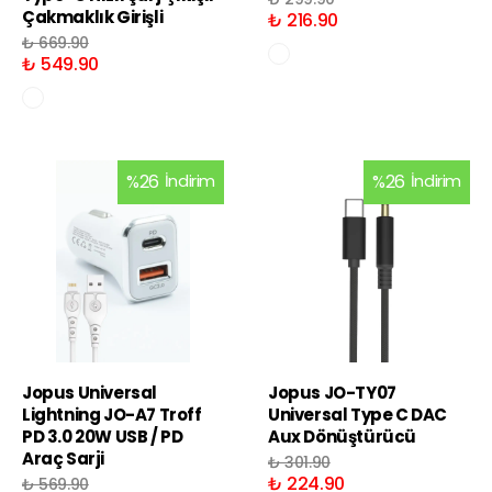
Çakmaklık Girişli
₺ 216.90
₺ 669.90
₺ 549.90
%
26
İndirim
%
26
İndirim
Jopus Universal
Jopus JO-TY07
Lightning JO-A7 Troff
Universal Type C DAC
PD 3.0 20W USB / PD
Aux Dönüştürücü
Araç Sarji
₺ 301.90
₺ 224.90
₺ 569.90