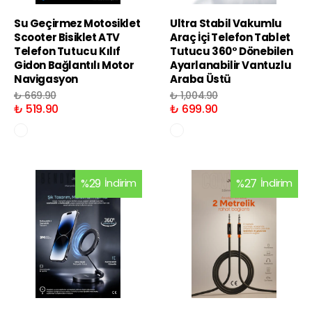
Su Geçirmez Motosiklet
Ultra Stabil Vakumlu
Scooter Bisiklet ATV
Araç İçi Telefon Tablet
Telefon Tutucu Kılıf
Tutucu 360° Dönebilen
Gidon Bağlantılı Motor
Ayarlanabilir Vantuzlu
Navigasyon
Araba Üstü
₺ 669.90
₺ 1,004.90
₺ 519.90
₺ 699.90
%
29
İndirim
%
27
İndirim