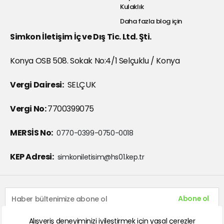
Kulaklık
Daha fazla blog için
Simkon İletişim İç ve Dış Tic. Ltd. Şti.
Konya OSB 508. Sokak No:4/1 Selçuklu / Konya
Vergi Dairesi:
SELÇUK
Vergi No:
7700399075
MERSİS No:
0770-0399-0750-0018
KEP Adresi:
simkoniletisim@hs01.kep.tr
Abone ol
Alışveriş deneyiminizi iyileştirmek için yasal çerezler