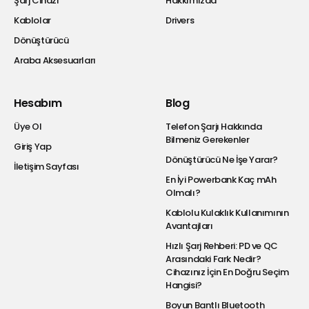
Şarj Cihazı
Hakkımızda
Kablolar
Drivers
Dönüştürücü
Araba Aksesuarları
Hesabım
Blog
Üye Ol
Telefon Şarjı Hakkında
Bilmeniz Gerekenler
Giriş Yap
Dönüştürücü Ne İşe Yarar?
İletişim Sayfası
En İyi Powerbank Kaç mAh
Olmalı?
Kablolu Kulaklık Kullanımının
Avantajları
Hızlı Şarj Rehberi: PD ve QC
Arasındaki Fark Nedir?
Cihazınız İçin En Doğru Seçim
Hangisi?
Boyun Bantlı Bluetooth