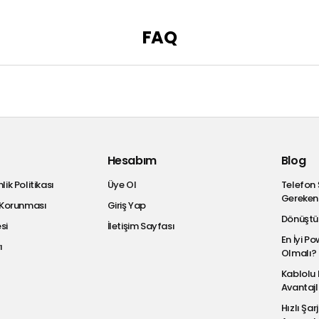
FAQ
Hesabım
Blog
lik Politikası
Üye Ol
Telefon 
Gereken
in Korunması
Giriş Yap
Dönüştür
si
İletişim Sayfası
En İyi 
ı
Olmalı?
Kablolu 
Avantajl
Hızlı Şar