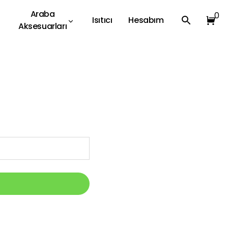
Araba
0
Isıtıcı
Hesabım
Aksesuarları