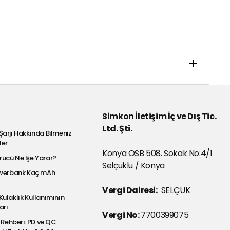
Simkon İletişim İç ve Dış Tic.
Ltd. Şti.
Şarjı Hakkında Bilmeniz
ler
Konya OSB 508. Sokak No:4/1
ücü Ne İşe Yarar?
Selçuklu / Konya
Powerbank Kaç mAh
Vergi Dairesi:
SELÇUK
Kulaklık Kullanımının
arı
Vergi No:
7700399075
j Rehberi: PD ve QC