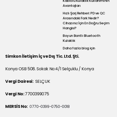
Kablolu Kulaklık Kullanımının
Avantajları
Hızlı Şarj Rehberi: PD ve QC
Arasındaki Fark Nedir?
Cihazınız İçin En Doğru Seçim
Hangisi?
Boyun Bantlı Bluetooth
Kulaklık
Daha fazla blog için
Simkon İletişim İç ve Dış Tic. Ltd. Şti.
Konya OSB 508. Sokak No:4/1 Selçuklu / Konya
Vergi Dairesi:
SELÇUK
Vergi No:
7700399075
MERSİS No:
0770-0399-0750-0018