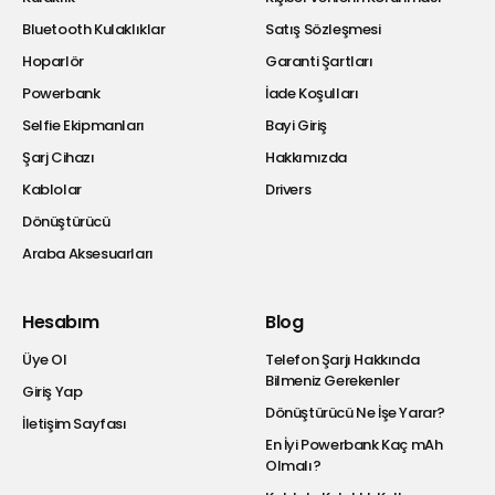
Bluetooth Kulaklıklar
Satış Sözleşmesi
Hoparlör
Garanti Şartları
Powerbank
İade Koşulları
Selfie Ekipmanları
Bayi Giriş
Şarj Cihazı
Hakkımızda
Kablolar
Drivers
Dönüştürücü
Araba Aksesuarları
Hesabım
Blog
Üye Ol
Telefon Şarjı Hakkında
Bilmeniz Gerekenler
Giriş Yap
Dönüştürücü Ne İşe Yarar?
İletişim Sayfası
En İyi Powerbank Kaç mAh
Olmalı?