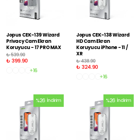
Jopus CEK-139 Wizard
Jopus CEK-138 Wizard
Privacy Cam Ekran
HD Cam Ekran
Koruyucu - 17 PRO MAX
Koruyucu iPhone - 11 /
XR
₺ 539.90
₺ 399.90
₺ 438.90
₺ 324.90
+16
+16
%
26
İndirim
%
26
İndirim