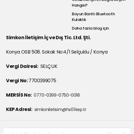
Hangisi?
Boyun Bantlı Bluetooth
Kulaklık
Daha fazla blog için
Simkon İletişim İç ve Dış Tic. Ltd. Şti.
Konya OSB 508. Sokak No:4/1 Selçuklu / Konya
Vergi Dairesi:
SELÇUK
Vergi No:
7700399075
MERSİS No:
0770-0399-0750-0018
KEP Adresi:
simkoniletisim@hs01.kep.tr