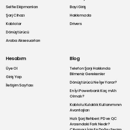
Selfie Ekipmanları
Bayi Giriş
Şarj Cihazı
Hakkımızda
Kablolar
Drivers
Dönüştürücü
Araba Aksesuarları
Hesabım
Blog
Üye Ol
Telefon Şarjı Hakkında
Bilmeniz Gerekenler
Giriş Yap
Dönüştürücü Ne İşe Yarar?
İletişim Sayfası
En İyi Powerbank Kaç mAh
Olmalı?
Kablolu Kulaklık Kullanımının
Avantajları
Hızlı Şarj Rehberi: PD ve QC
Arasındaki Fark Nedir?
Cihazınız İçin En Doğru Seçim