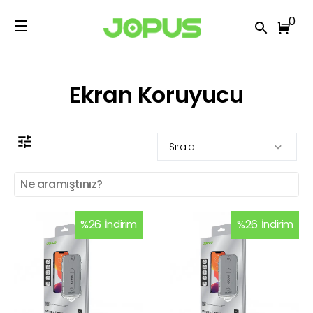
0
Ekran Koruyucu
Sırala
%
26
İndirim
%
26
İndirim