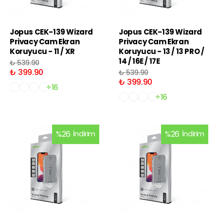
Jopus CEK-139 Wizard
Jopus CEK-139 Wizard
Privacy Cam Ekran
Privacy Cam Ekran
Koruyucu - 11 / XR
Koruyucu - 13 / 13 PRO /
14 / 16E / 17E
₺ 539.90
₺ 399.90
₺ 539.90
₺ 399.90
+16
+16
%
26
İndirim
%
26
İndirim