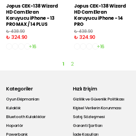
Jopus CEK-138 Wizard
Jopus CEK-138 Wizard
HD Cam Ekran
HD Cam Ekran
Koruyucu iPhone - 13
Koruyucu iPhone - 14
PRO MAX / 14 PLUS
PRO
₺ 438.90
₺ 438.90
₺ 324.90
₺ 324.90
+16
+16
1
2
Kategoriler
Hızlı Erişim
Oyun Ekipmanları
Gizlilik ve Güvenlik Politikası
Kulaklık
Kişisel Verilerin Korunması
Bluetooth Kulaklıklar
Satış Sözleşmesi
Hoparlör
Garanti Şartları
Powerbank
İade Koşulları