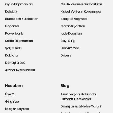
Oyun Ekipmanları
Gizlilik ve Güvenlik Politikası
Kulaklık
Kişisel Verilerin Korunması
Bluetooth Kulaklıklar
Satış Sözleşmesi
Hoparlör
Garanti Şartları
Powerbank
İade Koşulları
Selfie Ekipmanları
Bayi Giriş
Şarj Cihazı
Hakkımızda
Kablolar
Drivers
Dönüştürücü
Araba Aksesuarları
Hesabım
Blog
Üye Ol
Telefon Şarjı Hakkında
Bilmeniz Gerekenler
Giriş Yap
Dönüştürücü Ne İşe Yarar?
İletişim Sayfası