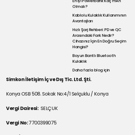
En İyi Powerbank Kaç mAh
Olmalı?
Kablolu Kulaklık Kullanımının
Avantajları
Hızlı Şarj Rehberi: PD ve QC
Arasındaki Fark Nedir?
Cihazınız İçin En Doğru Seçim
Hangisi?
Boyun Bantlı Bluetooth
Kulaklık
Daha fazla blog için
Simkon İletişim İç ve Dış Tic. Ltd. Şti.
Konya OSB 508. Sokak No:4/1 Selçuklu / Konya
Vergi Dairesi:
SELÇUK
Vergi No:
7700399075