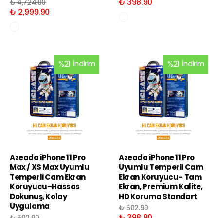
₺ 398.90
₺ 4,724.90
₺ 2,999.90
%
21
İndirim
%
21
İndirim
Azeada iPhone 11 Pro
Azeada iPhone 11 Pro
Max / XS Max Uyumlu
Uyumlu Temperli Cam
Temperli Cam Ekran
Ekran Koruyucu– Tam
Koruyucu–Hassas
Ekran, Premium Kalite,
Dokunuş, Kolay
HD Koruma Standart
Uygulama
₺ 502.90
₺ 398.90
₺ 502.90