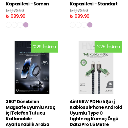
Kapasitesi - Somon
Kapasitesi - Standart
₺ 1,172.90
₺ 1,172.90
₺ 999.90
₺ 999.90
%
29
İndirim
%
25
İndirim
360° Dönebilen
4in1 65W PD Hızlı Şarj
Magsafe Uyumlu Araç
Kablosu iPhone Android
İçi Telefon Tutucu
Uyumlu Type C
Katlanabilir
Lightning Kumaş Örgü
Ayarlanabilir Araba
Data Pro 1.5 Metre