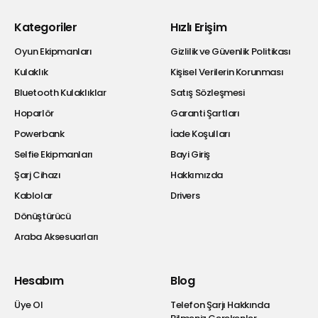
Kategoriler
Hızlı Erişim
Oyun Ekipmanları
Gizlilik ve Güvenlik Politikası
Kulaklık
Kişisel Verilerin Korunması
Bluetooth Kulaklıklar
Satış Sözleşmesi
Hoparlör
Garanti Şartları
Powerbank
İade Koşulları
Selfie Ekipmanları
Bayi Giriş
Şarj Cihazı
Hakkımızda
Kablolar
Drivers
Dönüştürücü
Araba Aksesuarları
Hesabım
Blog
Üye Ol
Telefon Şarjı Hakkında