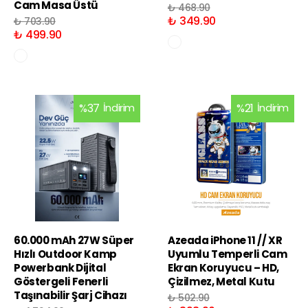
Cam Masa Üstü
₺ 468.90
₺ 349.90
₺ 703.90
₺ 499.90
%
37
İndirim
%
21
İndirim
60.000 mAh 27W Süper
Azeada iPhone 11 // XR
Hızlı Outdoor Kamp
Uyumlu Temperli Cam
Powerbank Dijital
Ekran Koruyucu – HD,
Göstergeli Fenerli
Çizilmez, Metal Kutu
Taşınabilir Şarj Cihazı
₺ 502.90