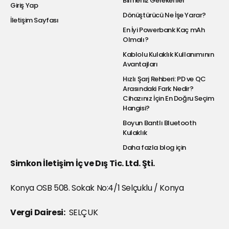
Bilmeniz Gerekenler
Giriş Yap
Dönüştürücü Ne İşe Yarar?
İletişim Sayfası
En İyi Powerbank Kaç mAh
Olmalı?
Kablolu Kulaklık Kullanımının
Avantajları
Hızlı Şarj Rehberi: PD ve QC
Arasındaki Fark Nedir?
Cihazınız İçin En Doğru Seçim
Hangisi?
Boyun Bantlı Bluetooth
Kulaklık
Daha fazla blog için
Simkon İletişim İç ve Dış Tic. Ltd. Şti.
Konya OSB 508. Sokak No:4/1 Selçuklu / Konya
Vergi Dairesi:
SELÇUK