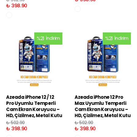
₺ 398.90
%
21
İndirim
%
21
İndirim
Azeada iPhone 12 / 12
Azeada iPhone 12 Pro
Pro Uyumlu Temperli
Max Uyumlu Temperli
Cam Ekran Koruyucu –
Cam Ekran Koruyucu –
HD, Çizilmez, Metal Kutu
HD, Çizilmez, Metal Kutu
₺ 502.90
₺ 502.90
₺ 398.90
₺ 398.90