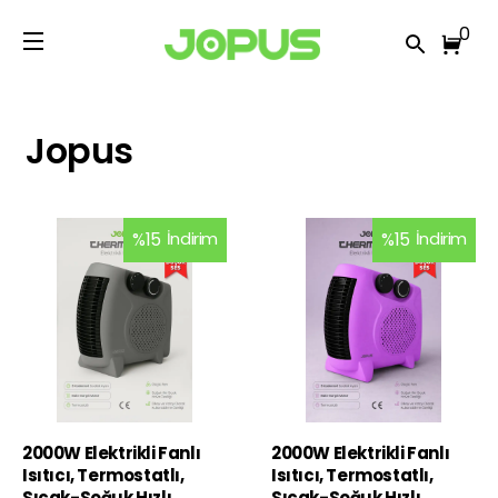
0
Jopus
%
15
İndirim
%
15
İndirim
2000W Elektrikli Fanlı
2000W Elektrikli Fanlı
Isıtıcı, Termostatlı,
Isıtıcı, Termostatlı,
Sıcak-Soğuk Hızlı
Sıcak-Soğuk Hızlı