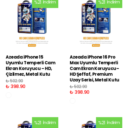
%
21
İndirim
%
21
İndirim
Azeada iPhone 15
Azeada iPhone 16 Pro
Uyumlu Temperli Cam
Max Uyumlu Temperli
Ekran Koruyucu – HD,
Cam Ekran Koruyucu–
Çizilmez, Metal Kutu
HD Şeffaf, Premium
Uzay Serisi, Metal Kutu
₺ 502.90
₺ 398.90
₺ 502.90
₺ 398.90
%
21
İndirim
%
21
İndirim