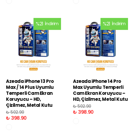
%
21
İndirim
%
21
İndirim
Azeada iPhone 13 Pro
Azeada iPhone 14 Pro
Max / 14 Plus Uyumlu
Max Uyumlu Temperli
Temperli Cam Ekran
Cam Ekran Koruyucu –
Koruyucu – HD,
HD, Çizilmez, Metal Kutu
Çizilmez, Metal Kutu
₺ 502.90
₺ 398.90
₺ 502.90
₺ 398.90