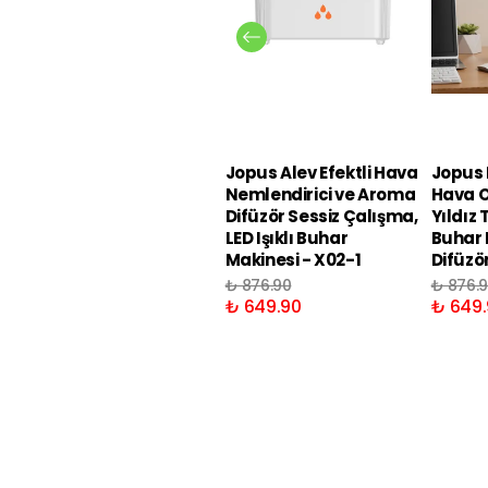
Jopus Alev Efektli Hava
Jopus R
Nemlendirici ve Aroma
Hava O
Difüzör Sessiz Çalışma,
Yıldız 
LED Işıklı Buhar
Buhar 
Makinesi - X02-1
Difüzö
₺ 876.90
₺ 876.
₺ 649.90
₺ 649.