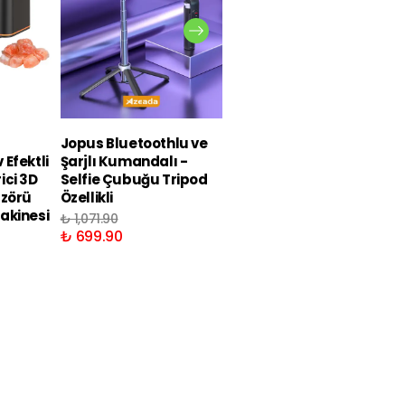
Jopus Bluetoothlu ve
Jopus Bluetoothlu ve
Efektli
Şarjlı Kumandalı -
Şarjlı Kumandalı LED
ici 3D
Selfie Çubuğu Tripod
Işıklı Selfie Çubuğu
üzörü
Özellikli
Tripod Özellikli
akinesi
₺ 1,071.90
₺ 1,172.90
₺ 699.90
₺ 869.90