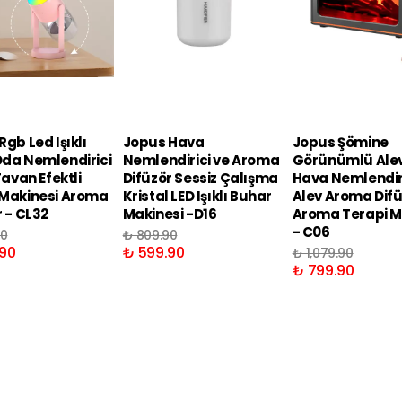
gb Led Işıklı
Jopus Hava
Jopus Şömine
da Nemlendirici
Nemlendirici ve Aroma
Görünümlü Alev 
Tavan Efektli
Difüzör Sessiz Çalışma
Hava Nemlendir
Makinesi Aroma
Kristal LED Işıklı Buhar
Alev Aroma Dif
r - CL32
Makinesi -D16
Aroma Terapi M
- C06
90
₺ 809.90
90
₺ 599.90
₺ 1,079.90
₺ 799.90