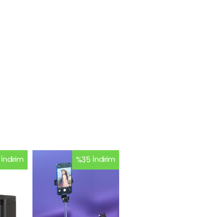
İndirim
%
35
İndirim
%
26
İndirim