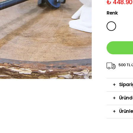
₺ 448.90
Renk
500 TL ü
+
Sipari
+
Üründ
+
Ürünle