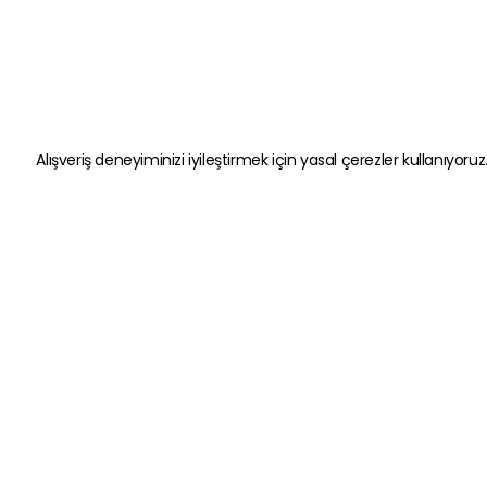
Alışveriş deneyiminizi iyileştirmek için yasal çerezler kullanıyoruz
Kategoriler
Hızlı Erişim
Oyun Ekipmanları
Gizlilik ve Güven
Kulaklık
Kişisel Veriler