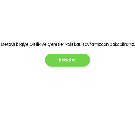
. Detaylı bilgiye
Gizlilik ve Çerezler Politikası
sayfamızdan bakabilirsiniz.
Kabul et
Hesabım
Blog
lik Politikası
Üye Ol
Telefon 
Gereken
in Korunması
Giriş Yap