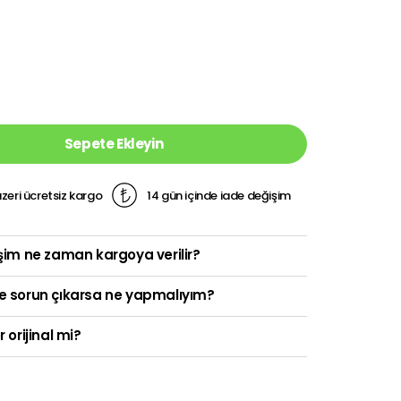
Sepete Ekleyin
zeri ücretsiz kargo
14 gün içinde iade değişim
şim ne zaman kargoya verilir?
e sorun çıkarsa ne yapmalıyım?
r orijinal mi?