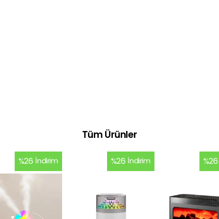
Tüm Ürünler
%
26
İndirim
%
26
İndirim
%
26