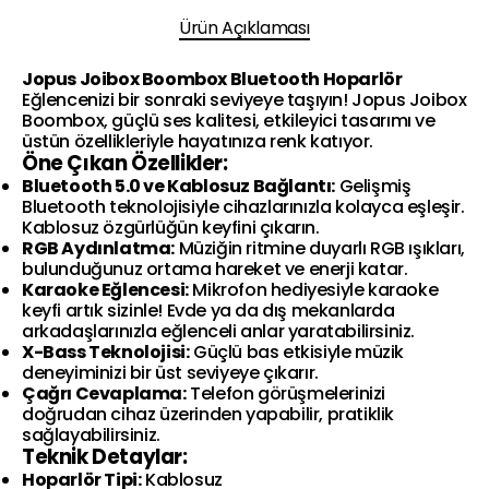
Ürün Açıklaması
Jopus Joibox Boombox Bluetooth Hoparlör
Eğlencenizi bir sonraki seviyeye taşıyın! Jopus Joibox
Boombox, güçlü ses kalitesi, etkileyici tasarımı ve
üstün özellikleriyle hayatınıza renk katıyor.
Öne Çıkan Özellikler:
Bluetooth 5.0 ve Kablosuz Bağlantı:
Gelişmiş
Bluetooth teknolojisiyle cihazlarınızla kolayca eşleşir.
Kablosuz özgürlüğün keyfini çıkarın.
RGB Aydınlatma:
Müziğin ritmine duyarlı RGB ışıkları,
bulunduğunuz ortama hareket ve enerji katar.
Karaoke Eğlencesi:
Mikrofon hediyesiyle karaoke
keyfi artık sizinle! Evde ya da dış mekanlarda
arkadaşlarınızla eğlenceli anlar yaratabilirsiniz.
X-Bass Teknolojisi:
Güçlü bas etkisiyle müzik
deneyiminizi bir üst seviyeye çıkarır.
Çağrı Cevaplama:
Telefon görüşmelerinizi
doğrudan cihaz üzerinden yapabilir, pratiklik
sağlayabilirsiniz.
Teknik Detaylar:
Hoparlör Tipi:
Kablosuz