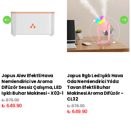
Jopus Alev Efektli Hava
Jopus Rgb Led Işıklı Hava
Nemlendirici ve Aroma
Oda Nemlendirici Yıldız
Difüzör Sessiz Çalışma, LED
Tavan Efektli Buhar
Işıklı Buhar Makinesi - X02-1
Makinesi Aroma Difüzör -
CL32
₺ 876.90
₺ 649.90
₺ 876.90
₺ 649.90