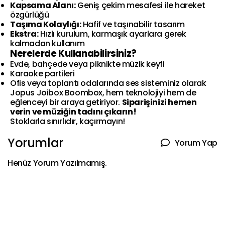
Kapsama Alanı:
Geniş çekim mesafesi ile hareket
özgürlüğü
Taşıma Kolaylığı:
Hafif ve taşınabilir tasarım
Ekstra:
Hızlı kurulum, karmaşık ayarlara gerek
kalmadan kullanım
Nerelerde Kullanabilirsiniz?
Evde, bahçede veya piknikte müzik keyfi
Karaoke partileri
Ofis veya toplantı odalarında ses sisteminiz olarak
Jopus Joibox Boombox, hem teknolojiyi hem de
eğlenceyi bir araya getiriyor.
Siparişinizi hemen
verin ve müziğin tadını çıkarın!
Stoklarla sınırlıdır, kaçırmayın!
Yorumlar
Yorum Yap
Henüz Yorum Yazılmamış.