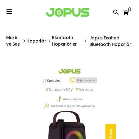
0
Müzik
Bluetooth
Jopus Exalted
Hoparlör
ve Ses
Hoparlörler
Bluetooth Hoparlör