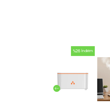
%
26
İndirim