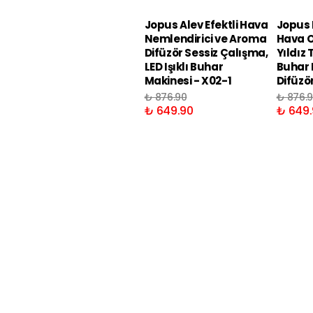
Jopus Alev Efektli Hava
Jopus R
Nemlendirici ve Aroma
Hava O
Difüzör Sessiz Çalışma,
Yıldız 
LED Işıklı Buhar
Buhar 
Makinesi - X02-1
Difüzö
₺ 876.90
₺ 876.
₺ 649.90
₺ 649.