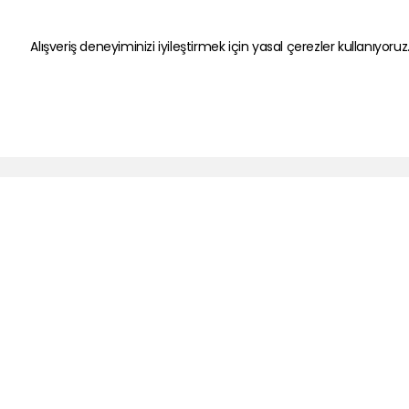
Alışveriş deneyiminizi iyileştirmek için yasal çerezler kullanıyoruz
Kategoriler
Hızlı Erişim
Oyun Ekipmanları
Gizlilik ve Güven
Kulaklık
Kişisel Veriler
Bluetooth Kulaklıklar
Satış Sözleşme
Hoparlör
Garanti Şartlar
Powerbank
İade Koşulları
Selfie Ekipmanları
Bayi Giriş
Şarj Cihazı
Hakkımızda