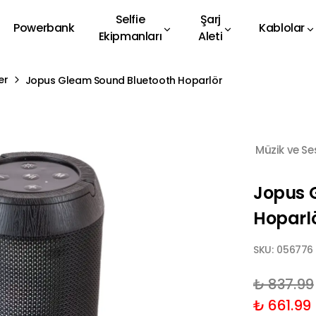
Selfie
Şarj
Powerbank
Kablolar
Ekipmanları
Aleti
er
Jopus Gleam Sound Bluetooth Hoparlör
Müzik ve Se
Jopus 
Hoparl
SKU:
056776
₺ 837.99
₺ 661.99