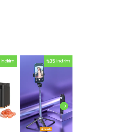
İndirim
%
35
İndirim
%
26
İndirim