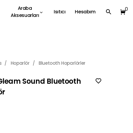
Araba
0
Isıtıcı
Hesabım
Aksesuarları
s
/
Hoparlör
/
Bluetooth Hoparlörler
Gleam Sound Bluetooth
ör