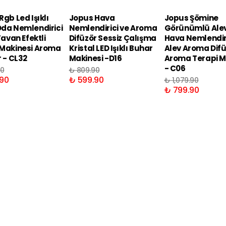
gb Led Işıklı
Jopus Hava
Jopus Şömine
da Nemlendirici
Nemlendirici ve Aroma
Görünümlü Alev 
Tavan Efektli
Difüzör Sessiz Çalışma
Hava Nemlendir
Makinesi Aroma
Kristal LED Işıklı Buhar
Alev Aroma Dif
r - CL32
Makinesi -D16
Aroma Terapi M
- C06
90
₺ 809.90
90
₺ 599.90
₺ 1,079.90
₺ 799.90