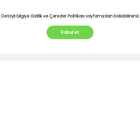
. Detaylı bilgiye
Gizlilik ve Çerezler Politikası
sayfamızdan bakabilirsiniz.
Kabul et
Hesabım
Blog
lik Politikası
Üye Ol
Telefon 
Gereken
in Korunması
Giriş Yap
Dönüştür
si
İletişim Sayfası
En İyi 
ı
Olmalı?
Kablolu 
Avantajl
Hızlı Şar