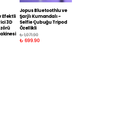
Jopus Bluetoothlu ve
Jopus Bluetoothlu ve
Efektli
Şarjlı Kumandalı -
Şarjlı Kumandalı LED
ici 3D
Selfie Çubuğu Tripod
Işıklı Selfie Çubuğu
üzörü
Özellikli
Tripod Özellikli
akinesi
₺ 1,071.90
₺ 1,172.90
₺ 699.90
₺ 869.90