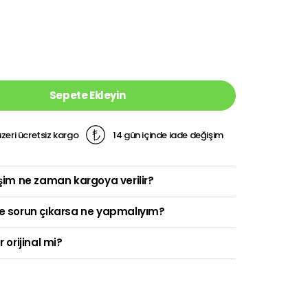
Sepete Ekleyin
zeri ücretsiz kargo
14 gün içinde iade değişim
şim ne zaman kargoya verilir?
e sorun çıkarsa ne yapmalıyım?
r orijinal mi?