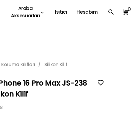
Araba
0
Isıtıcı
Hesabım
Aksesuarları
Koruma Kılıfları
/
Silikon Kilif
Phone 16 Pro Max JS-238
ikon Kilif
R8