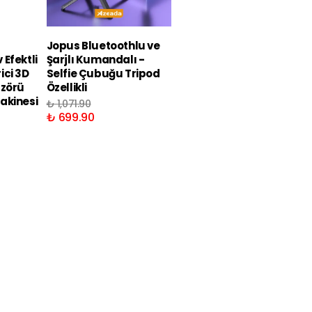
Jopus Bluetoothlu ve
Jopus Bluetoothlu ve
Efektli
Şarjlı Kumandalı -
Şarjlı Kumandalı LED
ici 3D
Selfie Çubuğu Tripod
Işıklı Selfie Çubuğu
üzörü
Özellikli
Tripod Özellikli
akinesi
₺ 1,071.90
₺ 1,172.90
₺ 699.90
₺ 869.90