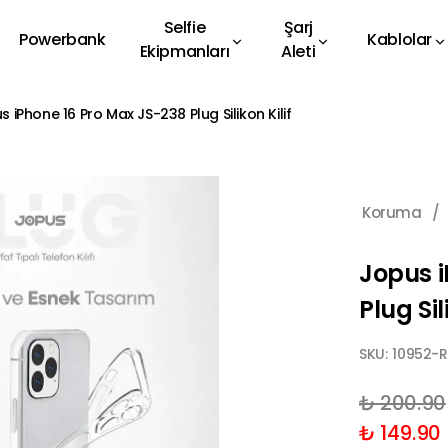
Selfie
Şarj
Powerbank
Kablolar
Ekipmanları
Aleti
s iPhone 16 Pro Max JS-238 Plug Silikon Kilif
Koruma
/
Jopus i
Plug Sil
SKU:
10952-
₺ 200.90
₺ 149.90