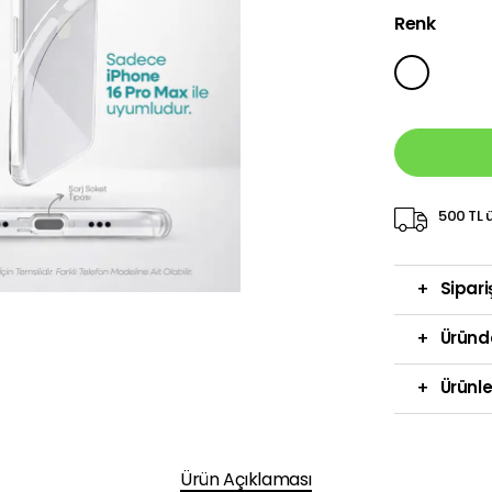
Renk
500 TL ü
+
Sipari
+
Üründ
+
Ürünle
Ürün Açıklaması