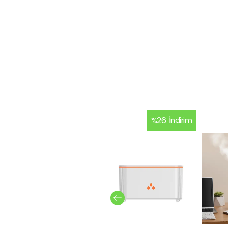
%
26
İndirim