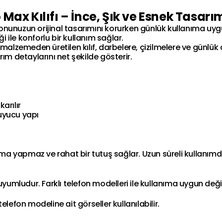
 Max Kılıfı – İnce, Şık ve Esnek Tasarı
lefonunuzun orijinal tasarımını korurken günlük kullanıma uy
i ile konforlu bir kullanım sağlar.
 malzemeden üretilen kılıf, darbelere, çizilmelere ve günlük
ım detaylarını net şekilde gösterir.
arılır
uyucu yapı
a yapmaz ve rahat bir tutuş sağlar. Uzun süreli kullanım
uyumludur. Farklı telefon modelleri ile kullanıma uygun değil
 telefon modeline ait görseller kullanılabilir.