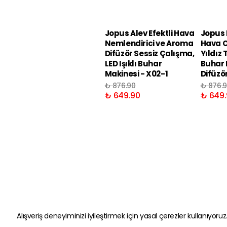
Jopus Alev Efektli Hava
Jopus R
Nemlendirici ve Aroma
Hava O
Difüzör Sessiz Çalışma,
Yıldız 
LED Işıklı Buhar
Buhar 
Makinesi - X02-1
Difüzö
₺ 876.90
₺ 876.
₺ 649.90
₺ 649.
Alışveriş deneyiminizi iyileştirmek için yasal çerezler kullanıyoruz