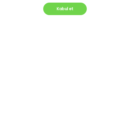
Kabul et
Hesabım
Blog
lik Politikası
Üye Ol
Telefon 
Gereken
in Korunması
Giriş Yap
Dönüştür