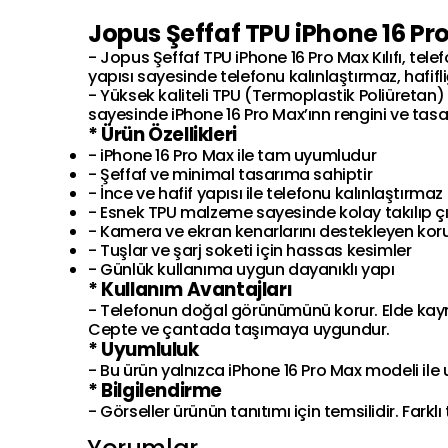
Jopus Şeffaf TPU iPhone 16 Pro
- Jopus Şeffaf TPU iPhone 16 Pro Max Kılıfı, te
yapısı sayesinde telefonu kalınlaştırmaz, hafifliğ
- Yüksek kaliteli TPU (Termoplastik Poliüretan)
sayesinde iPhone 16 Pro Max’ınn rengini ve tasar
* Ürün Özellikleri
- iPhone 16 Pro Max ile tam uyumludur
- Şeffaf ve minimal tasarıma sahiptir
- İnce ve hafif yapısı ile telefonu kalınlaştırmaz
- Esnek TPU malzeme sayesinde kolay takılıp çık
- Kamera ve ekran kenarlarını destekleyen kor
- Tuşlar ve şarj soketi için hassas kesimler
- Günlük kullanıma uygun dayanıklı yapı
* Kullanım Avantajları
- Telefonun doğal görünümünü korur. Elde kaym
Cepte ve çantada taşımaya uygundur.
* Uyumluluk
- Bu ürün yalnızca iPhone 16 Pro Max modeli ile 
* Bilgilendirme
- Görseller ürünün tanıtımı için temsilidir. Farklı