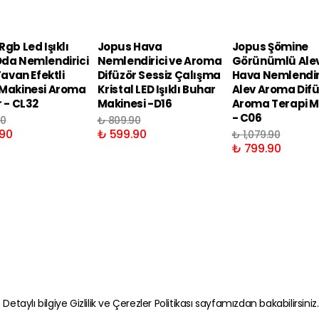
gb Led Işıklı
Jopus Hava
Jopus Şömine
da Nemlendirici
Nemlendirici ve Aroma
Görünümlü Alev 
Tavan Efektli
Difüzör Sessiz Çalışma
Hava Nemlendir
Makinesi Aroma
Kristal LED Işıklı Buhar
Alev Aroma Dif
r - CL32
Makinesi -D16
Aroma Terapi M
- C06
90
₺ 809.90
90
₺ 599.90
₺ 1,079.90
₺ 799.90
. Detaylı bilgiye
Gizlilik ve Çerezler Politikası
sayfamızdan bakabilirsiniz.