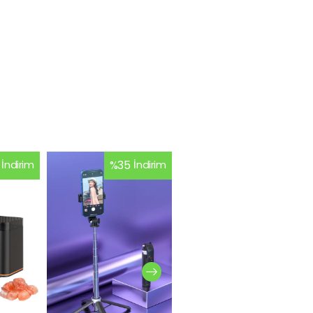
İndirim
%
35
İndirim
%
26
İndirim