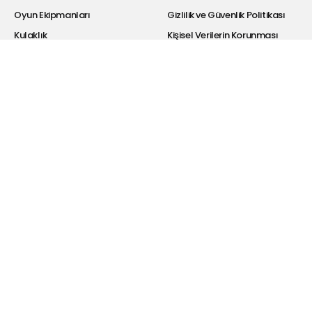
Oyun Ekipmanları
Gizlilik ve Güvenlik Politikası
Kulaklık
Kişisel Verilerin Korunması
Bluetooth Kulaklıklar
Satış Sözleşmesi
Hoparlör
Garanti Şartları
Powerbank
İade Koşulları
Selfie Ekipmanları
Bayi Giriş
Şarj Cihazı
Hakkımızda
Kablolar
Drivers
Dönüştürücü
Araba Aksesuarları
Hesabım
Blog
Üye Ol
Telefon Şarjı Hakkında
Bilmeniz Gerekenler
Giriş Yap
Dönüştürücü Ne İşe Yarar?
İletişim Sayfası