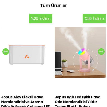
Tüm Ürünler
%
26
İndirim
%
26
İndirim
Jopus Alev Efektli Hava
Jopus Rgb Led Işıklı Hava
Nemlendirici ve Aroma
Oda Nemlendirici Yıldız
Difüzör Sessiz Çalışma, LED
Tavan Efektli Buhar