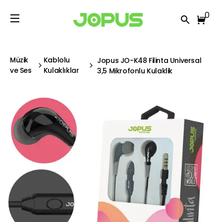
0
Müzik
Kablolu
Jopus JO-K48 Filinta Universal
ve Ses
Kulaklıklar
3,5 Mikrofonlu Kulaklik