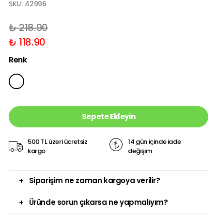
SKU:
42996
₺ 218.90
₺ 118.90
Renk
Sepete Ekleyin
500 TL üzeri ücretsiz
14 gün içinde iade
kargo
değişim
+
Siparişim ne zaman kargoya verilir?
+
Üründe sorun çıkarsa ne yapmalıyım?