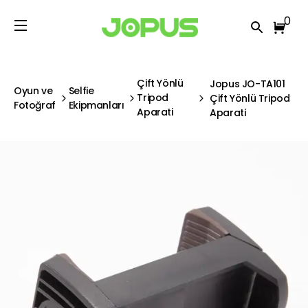
0
Çift Yönlü
Jopus JO-TA101
Oyun ve
Selfie
Tripod
Çift Yönlü Tripod
Fotoğraf
Ekipmanları
Aparati
Aparati