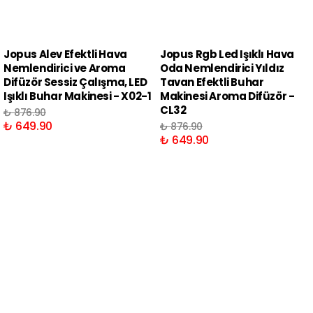
Jopus Alev Efektli Hava
Jopus Rgb Led Işıklı Hava
Nemlendirici ve Aroma
Oda Nemlendirici Yıldız
Difüzör Sessiz Çalışma, LED
Tavan Efektli Buhar
Işıklı Buhar Makinesi - X02-1
Makinesi Aroma Difüzör -
CL32
₺ 876.90
₺ 649.90
₺ 876.90
₺ 649.90