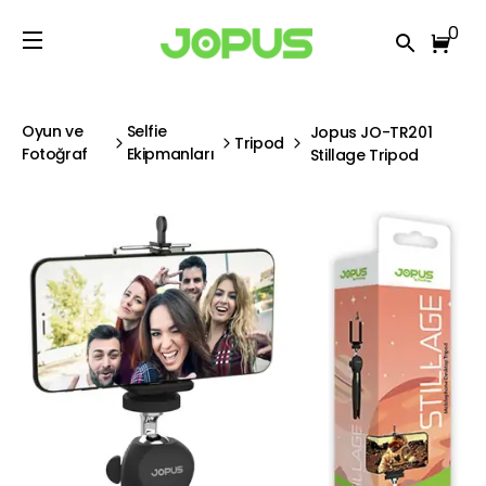
0
Oyun ve
Selfie
Jopus JO-TR201
Tripod
Fotoğraf
Ekipmanları
Stillage Tripod