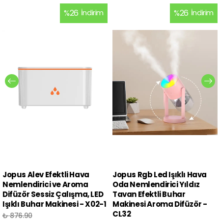
%
26
İndirim
%
26
İndirim
Jopus Alev Efektli Hava
Jopus Rgb Led Işıklı Hava
Nemlendirici ve Aroma
Oda Nemlendirici Yıldız
Difüzör Sessiz Çalışma, LED
Tavan Efektli Buhar
Işıklı Buhar Makinesi - X02-1
Makinesi Aroma Difüzör -
CL32
₺ 876.90