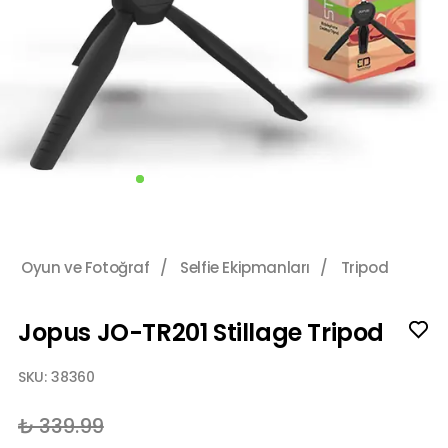
Oyun ve Fotoğraf
/
Selfie Ekipmanları
/
Tripod
Jopus JO-TR201 Stillage Tripod
SKU:
38360
₺ 339.99