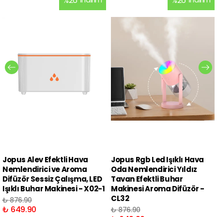
%
26
%
26
Jopus Alev Efektli Hava
Jopus Rgb Led Işıklı Hava
Nemlendirici ve Aroma
Oda Nemlendirici Yıldız
Difüzör Sessiz Çalışma, LED
Tavan Efektli Buhar
Işıklı Buhar Makinesi - X02-1
Makinesi Aroma Difüzör -
CL32
₺ 876.90
₺ 649.90
₺ 876.90