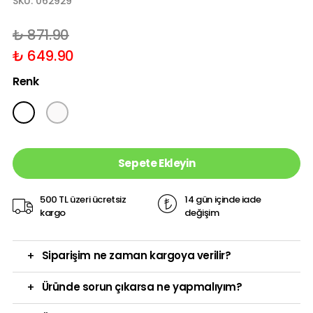
SKU:
062929
₺ 871.90
₺ 649.90
Renk
Sepete Ekleyin
500 TL üzeri ücretsiz
14 gün içinde iade
kargo
değişim
+
Siparişim ne zaman kargoya verilir?
+
Üründe sorun çıkarsa ne yapmalıyım?