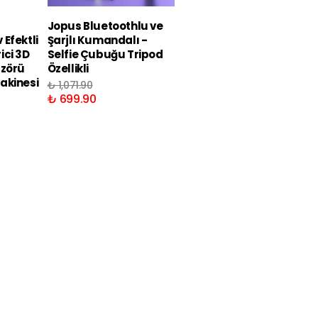
Jopus Bluetoothlu ve
Jopus Bluetoothlu ve
Efektli
Şarjlı Kumandalı -
Şarjlı Kumandalı LED
ici 3D
Selfie Çubuğu Tripod
Işıklı Selfie Çubuğu
üzörü
Özellikli
Tripod Özellikli
akinesi
₺ 1,071.90
₺ 1,172.90
₺ 699.90
₺ 869.90