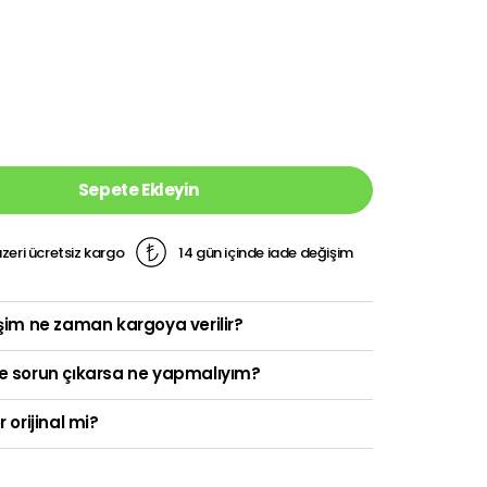
Sepete Ekleyin
zeri ücretsiz kargo
14 gün içinde iade değişim
şim ne zaman kargoya verilir?
e sorun çıkarsa ne yapmalıyım?
r orijinal mi?