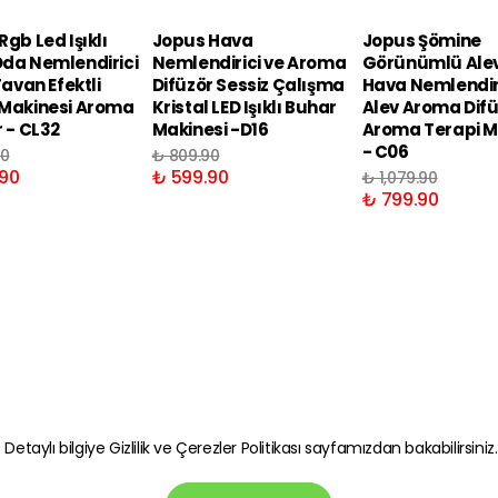
gb Led Işıklı
Jopus Hava
Jopus Şömine
da Nemlendirici
Nemlendirici ve Aroma
Görünümlü Alev 
Tavan Efektli
Difüzör Sessiz Çalışma
Hava Nemlendir
Makinesi Aroma
Kristal LED Işıklı Buhar
Alev Aroma Dif
r - CL32
Makinesi -D16
Aroma Terapi M
- C06
90
₺ 809.90
90
₺ 599.90
₺ 1,079.90
₺ 799.90
. Detaylı bilgiye
Gizlilik ve Çerezler Politikası
sayfamızdan bakabilirsiniz.