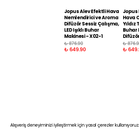
Jopus Alev Efektli Hava
Jopus R
Nemlendirici ve Aroma
Hava O
Difüzör Sessiz Çalışma,
Yıldız 
LED Işıklı Buhar
Buhar 
Makinesi - X02-1
Difüzö
₺ 876.90
₺ 876.
₺ 649.90
₺ 649.
Alışveriş deneyiminizi iyileştirmek için yasal çerezler kullanıyoruz