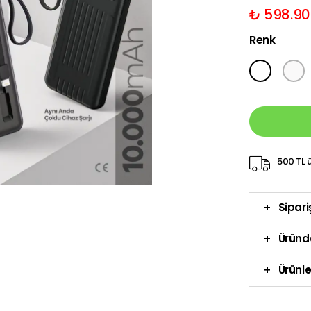
₺ 598.90
Renk
500 TL ü
+
Sipari
+
Üründ
+
Ürünle