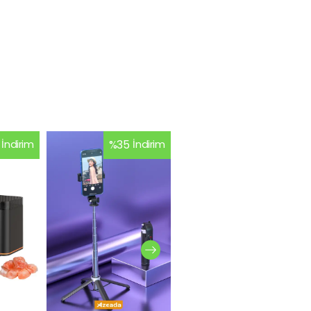
İndirim
%
35
İndirim
%
26
İndirim