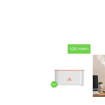
%
26
İndirim