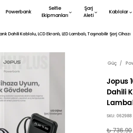
Selfie
Şarj
Powerbank
Kablolar
Ekipmanları
Aleti
Dahili Kablolu, LCD Ekranlı, LED Lambalı, Taşınabilir Şarj Cihazı
Güç
/
Po
Jopus 
Dahili 
Lambalı
SKU:
062988
₺ 736.90