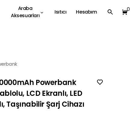
Araba
0
Isıtıcı
Hesabım
Aksesuarları
werbank
10000mAh Powerbank
Kablolu, LCD Ekranlı, LED
, Taşınabilir Şarj Cihazı