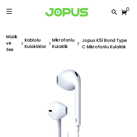
0
Müzik
Kablolu
Mikrofonlu
Jopus K51 Bond Type
ve
Kulaklıklar
Kulaklik
C Mikrofonlu Kulaklık
Ses