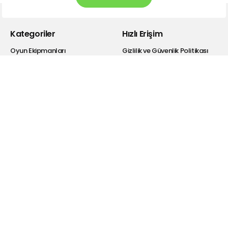
Kategoriler
Hızlı Erişim
Oyun Ekipmanları
Gizlilik ve Güvenlik Politikası
Kulaklık
Kişisel Verilerin Korunması
Bluetooth Kulaklıklar
Satış Sözleşmesi
Hoparlör
Garanti Şartları
Powerbank
İade Koşulları
Selfie Ekipmanları
Bayi Giriş
Şarj Cihazı
Hakkımızda
Kablolar
Drivers
Dönüştürücü
Araba Aksesuarları
Hesabım
Blog