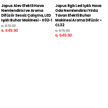
Jopus Alev Efektli Hava
Jopus Rgb Led Işıklı Hava
Nemlendirici ve Aroma
Oda Nemlendirici Yıldız
Difüzör Sessiz Çalışma, LED
Tavan Efektli Buhar
Işıklı Buhar Makinesi - X02-1
Makinesi Aroma Difüzör -
CL32
₺ 876.90
₺ 649.90
₺ 876.90
₺ 649.90