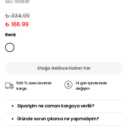
SKU:
055609
₺ 334.99
₺ 166.99
Renk
Stoğa Gelince Haber Ver
500 TL üzeri ücretsiz
14 gün içinde iade
kargo
değişim
+
Siparişim ne zaman kargoya verilir?
+
Üründe sorun çıkarsa ne yapmalıyım?