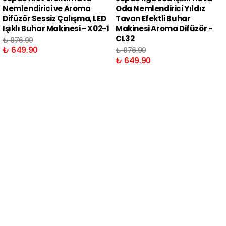
Nemlendirici ve Aroma
Oda Nemlendirici Yıldız
Difüzör Sessiz Çalışma, LED
Tavan Efektli Buhar
Işıklı Buhar Makinesi - X02-1
Makinesi Aroma Difüzör -
CL32
₺ 876.90
₺ 649.90
₺ 876.90
₺ 649.90