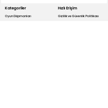
Kategoriler
Hızlı Erişim
Oyun Ekipmanları
Gizlilik ve Güvenlik Politikası
Kulaklık
Kişisel Verilerin Korunması
Bluetooth Kulaklıklar
Satış Sözleşmesi
Hoparlör
Garanti Şartları
Powerbank
İade Koşulları
Selfie Ekipmanları
Bayi Giriş
Şarj Cihazı
Hakkımızda
Kablolar
Drivers
Dönüştürücü
Araba Aksesuarları
Hesabım
Blog
Üye Ol
Telefon Şarjı Hakkında
Bilmeniz Gerekenler