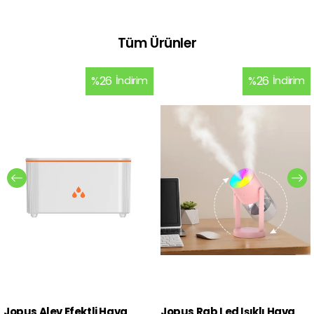
Tüm Ürünler
%
26
İndirim
%
26
İndirim
Jopus Alev Efektli Hava
Jopus Rgb Led Işıklı Hava