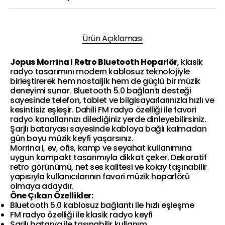
Ürün Açıklaması
Jopus Morrina I Retro Bluetooth Hoparlör
, klasik
radyo tasarımını modern kablosuz teknolojiyle
birleştirerek hem nostaljik hem de güçlü bir müzik
deneyimi sunar. Bluetooth 5.0 bağlantı desteği
sayesinde telefon, tablet ve bilgisayarlarınızla hızlı ve
kesintisiz eşleşir. Dahili FM radyo özelliği ile favori
radyo kanallarınızı dilediğiniz yerde dinleyebilirsiniz.
Şarjlı bataryası sayesinde kabloya bağlı kalmadan
gün boyu müzik keyfi yaşarsınız.
Morrina I, ev, ofis, kamp ve seyahat kullanımına
uygun kompakt tasarımıyla dikkat çeker. Dekoratif
retro görünümü, net ses kalitesi ve kolay taşınabilir
yapısıyla kullanıcılarının favori müzik hoparlörü
olmaya adaydır.
Öne Çıkan Özellikler:
Bluetooth 5.0 kablosuz bağlantı ile hızlı eşleşme
FM radyo özelliği ile klasik radyo keyfi
Şarjlı batarya ile taşınabilir kullanım