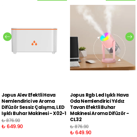
Jopus Alev Efektli Hava
Jopus Rgb Led Işıklı Hava
Nemlendirici ve Aroma
Oda Nemlendirici Yıldız
Difüzör Sessiz Çalışma, LED
Tavan Efektli Buhar
Işıklı Buhar Makinesi - X02-1
Makinesi Aroma Difüzör -
CL32
₺ 876.90
₺ 649.90
₺ 876.90
₺ 649.90