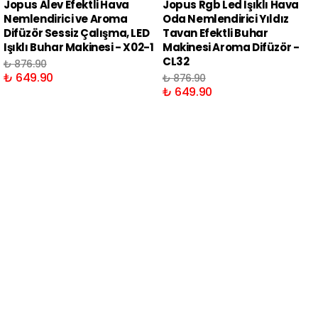
Jopus Alev Efektli Hava
Jopus Rgb Led Işıklı Hava
Nemlendirici ve Aroma
Oda Nemlendirici Yıldız
Difüzör Sessiz Çalışma, LED
Tavan Efektli Buhar
Işıklı Buhar Makinesi - X02-1
Makinesi Aroma Difüzör -
CL32
₺ 876.90
₺ 649.90
₺ 876.90
₺ 649.90