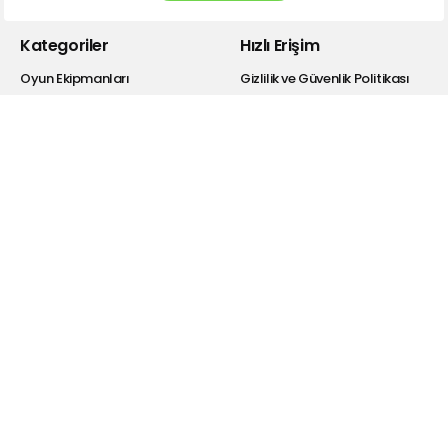
Kategoriler
Hızlı Erişim
Oyun Ekipmanları
Gizlilik ve Güvenlik Politikası
Kulaklık
Kişisel Verilerin Korunması
Bluetooth Kulaklıklar
Satış Sözleşmesi
Hoparlör
Garanti Şartları
Powerbank
İade Koşulları
Selfie Ekipmanları
Bayi Giriş
Şarj Cihazı
Hakkımızda
Kablolar
Drivers
Dönüştürücü
Araba Aksesuarları
Hesabım
Blog
Üye Ol
Telefon Şarjı Hakkında