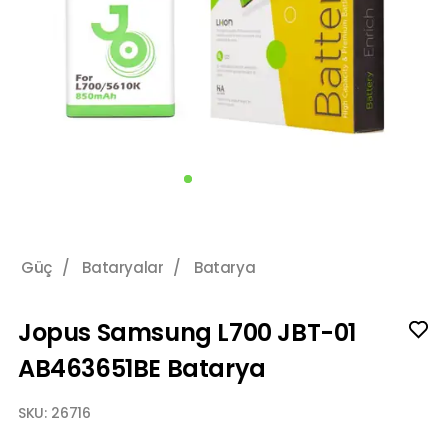
Güç
/
Bataryalar
/
Batarya
Jopus Samsung L700 JBT-01
AB463651BE Batarya
SKU:
26716