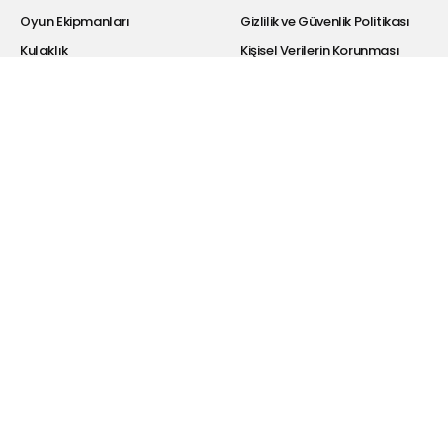
Oyun Ekipmanları
Gizlilik ve Güvenlik Politikası
Kulaklık
Kişisel Verilerin Korunması
Bluetooth Kulaklıklar
Satış Sözleşmesi
Hoparlör
Garanti Şartları
Powerbank
İade Koşulları
Selfie Ekipmanları
Bayi Giriş
Şarj Cihazı
Hakkımızda
Kablolar
Drivers
Dönüştürücü
Araba Aksesuarları
Hesabım
Blog
Üye Ol
Telefon Şarjı Hakkında
Bilmeniz Gerekenler
Giriş Yap
Dönüştürücü Ne İşe Yarar?
İletişim Sayfası