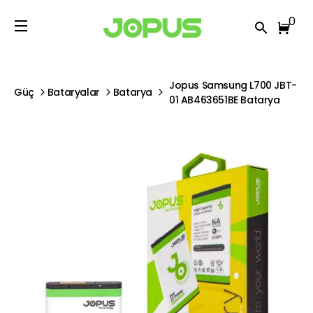
0
Jopus Samsung L700 JBT-
Güç
Bataryalar
Batarya
01 AB463651BE Batarya