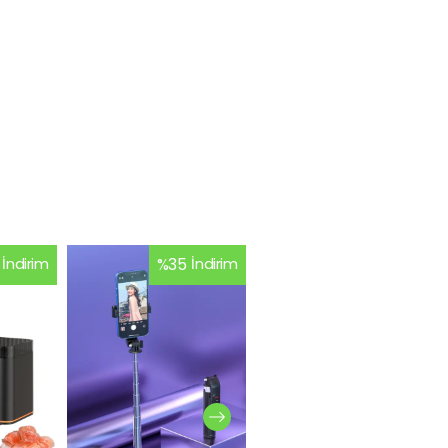
İndirim
%
35
İndirim
%
26
İndirim