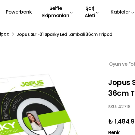
Selfie
Şarj
Powerbank
Kablolar
Ekipmanları
Aleti
Tripod
Jopus SLT-01 Sparky Led Lambali 36cm Tripod
Oyun ve Fo
Jopus 
36cm T
SKU:
42718
₺ 1,484.
Renk