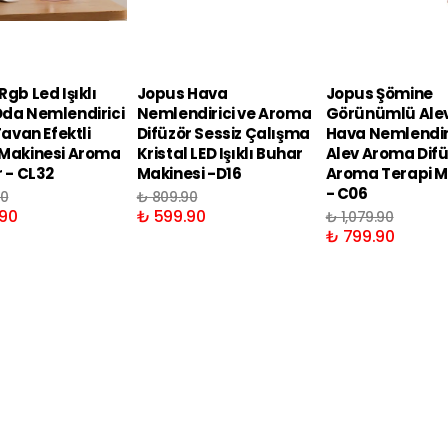
gb Led Işıklı
Jopus Hava
Jopus Şömine
da Nemlendirici
Nemlendirici ve Aroma
Görünümlü Alev 
Tavan Efektli
Difüzör Sessiz Çalışma
Hava Nemlendir
Makinesi Aroma
Kristal LED Işıklı Buhar
Alev Aroma Dif
r - CL32
Makinesi -D16
Aroma Terapi M
- C06
90
₺ 809.90
90
₺ 599.90
₺ 1,079.90
₺ 799.90