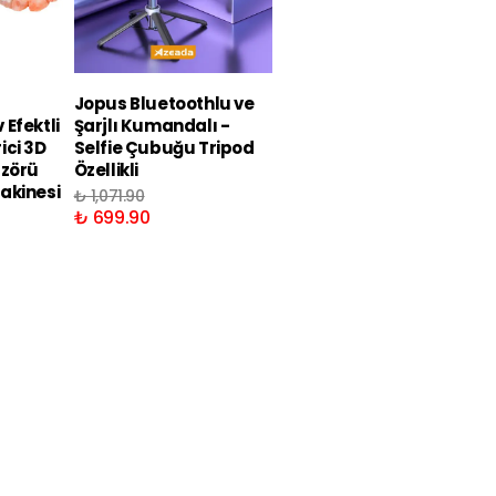
Jopus Bluetoothlu ve
Jopus Bluetoothlu ve
Efektli
Şarjlı Kumandalı -
Şarjlı Kumandalı LED
ici 3D
Selfie Çubuğu Tripod
Işıklı Selfie Çubuğu
üzörü
Özellikli
Tripod Özellikli
akinesi
₺ 1,071.90
₺ 1,172.90
₺ 699.90
₺ 869.90