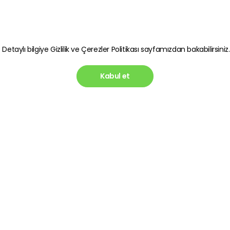
. Detaylı bilgiye
Gizlilik ve Çerezler Politikası
sayfamızdan bakabilirsiniz.
Kabul et
Hesabım
Blog
lik Politikası
Üye Ol
Telefon 
Gereken
in Korunması
Giriş Yap
Dönüştür
si
İletişim Sayfası
En İyi 
ı
Olmalı?