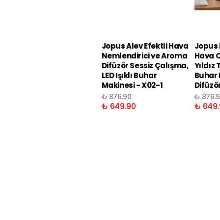
Jopus Alev Efektli Hava
Jopus R
Nemlendirici ve Aroma
Hava O
Difüzör Sessiz Çalışma,
Yıldız 
LED Işıklı Buhar
Buhar 
Makinesi - X02-1
Difüzö
₺ 876.90
₺ 876.
₺ 649.90
₺ 649.