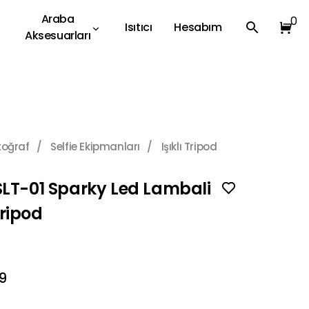
Araba
0
Isıtıcı
Hesabım
Aksesuarları
toğraf
/
Selfie Ekipmanları
/
Işıklı Tripod
SLT-01 Sparky Led Lambali
ripod
99