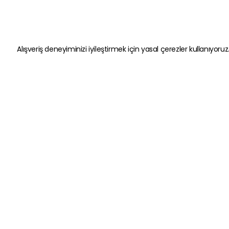
Alışveriş deneyiminizi iyileştirmek için yasal çerezler kullanıyoruz
Kategoriler
Hızlı Erişim
Oyun Ekipmanları
Gizlilik ve Güven
Kulaklık
Kişisel Veriler
Bluetooth Kulaklıklar
Satış Sözleşme
Hoparlör
Garanti Şartlar