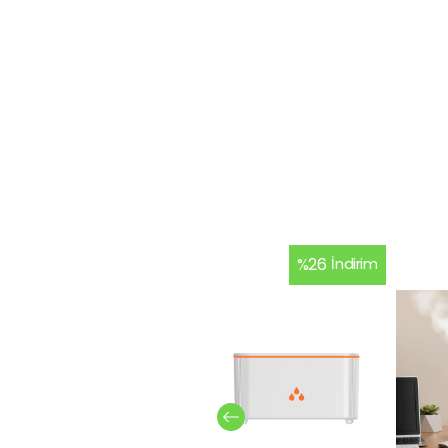
%
26
İndirim