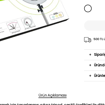
500 TL ü
+
Sipari
+
Üründ
+
Ürünle
Ürün Açıklaması
k için tasarlanmış ışıksız tripod, çeşitli özellikleri ile dik