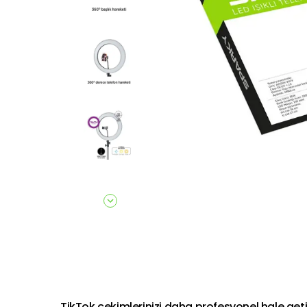
TikTok çekimlerinizi daha profesyonel hale getirme