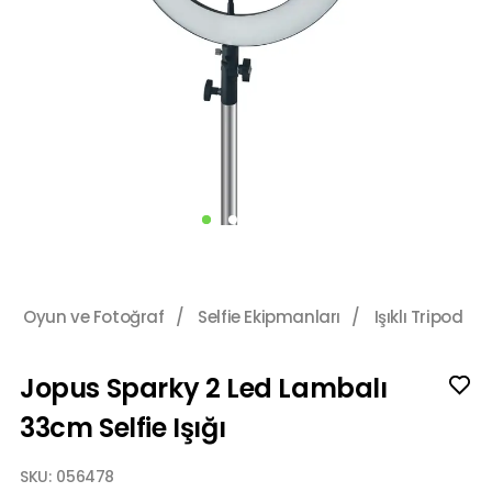
Oyun ve Fotoğraf
/
Selfie Ekipmanları
/
Işıklı Tripod
Jopus Sparky 2 Led Lambalı
33cm Selfie Işığı
SKU:
056478