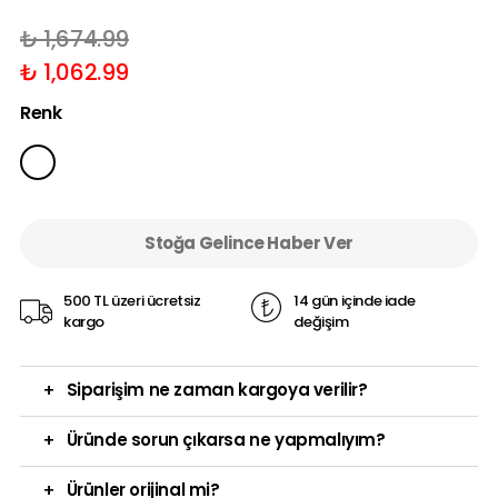
₺ 1,674.99
₺ 1,062.99
Renk
Stoğa Gelince Haber Ver
500 TL üzeri ücretsiz
14 gün içinde iade
kargo
değişim
+
Siparişim ne zaman kargoya verilir?
+
Üründe sorun çıkarsa ne yapmalıyım?
+
Ürünler orijinal mi?