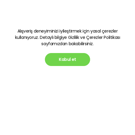
Alışveriş deneyiminizi iyileştirmek için yasal çerezler
kullanıyoruz. Detaylı bilgiye
Gizlilik ve Çerezler Politikası
sayfamızdan bakabilirsiniz.
Kabul et
Kategoriler
Hızlı Erişim
Oyun Ekipmanları
Gizlilik ve Güvenlik Politikası
Kulaklık
Kişisel Verilerin Korunması