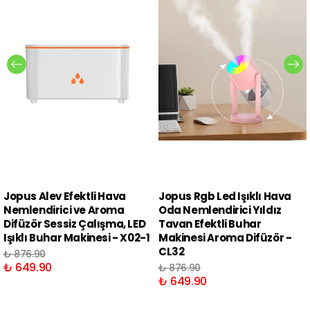
Jopus Alev Efektli Hava
Jopus Rgb Led Işıklı Hava
Nemlendirici ve Aroma
Oda Nemlendirici Yıldız
Difüzör Sessiz Çalışma, LED
Tavan Efektli Buhar
Işıklı Buhar Makinesi - X02-1
Makinesi Aroma Difüzör -
CL32
₺ 876.90
₺ 649.90
₺ 876.90
₺ 649.90