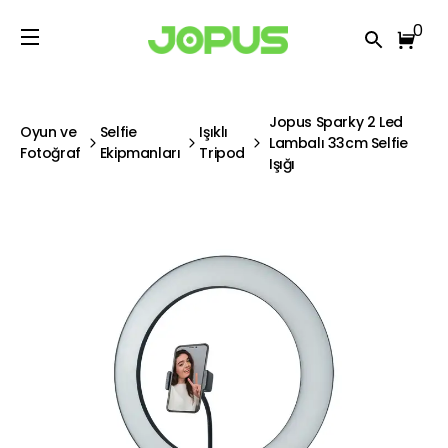
0
Jopus Sparky 2 Led
Oyun ve
Selfie
Işıklı
Lambalı 33cm Selfie
Fotoğraf
Ekipmanları
Tripod
Işığı