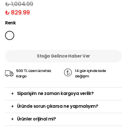
₺ 1,004.99
₺ 829.99
Renk
Stoğa Gelince Haber Ver
500 TL üzeri ücretsiz
14 gün içinde iade
kargo
değişim
+
Siparişim ne zaman kargoya verilir?
+
Üründe sorun çıkarsa ne yapmalıyım?
+
Ürünler orijinal mi?