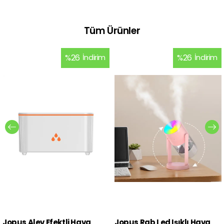
Tüm Ürünler
%
26
İndirim
%
26
İndirim
Jopus Alev Efektli Hava
Jopus Rgb Led Işıklı Hava