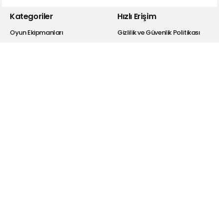
Kategoriler
Hızlı Erişim
Oyun Ekipmanları
Gizlilik ve Güvenlik Politikası
Kulaklık
Kişisel Verilerin Korunması
Bluetooth Kulaklıklar
Satış Sözleşmesi
Hoparlör
Garanti Şartları
Powerbank
İade Koşulları
Selfie Ekipmanları
Bayi Giriş
Şarj Cihazı
Hakkımızda
Kablolar
Drivers
Dönüştürücü
Araba Aksesuarları
Hesabım
Blog
Üye Ol
Telefon Şarjı Hakkında
Bilmeniz Gerekenler