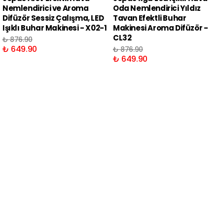
Nemlendirici ve Aroma
Oda Nemlendirici Yıldız
Difüzör Sessiz Çalışma, LED
Tavan Efektli Buhar
Işıklı Buhar Makinesi - X02-1
Makinesi Aroma Difüzör -
CL32
₺ 876.90
₺ 649.90
₺ 876.90
₺ 649.90