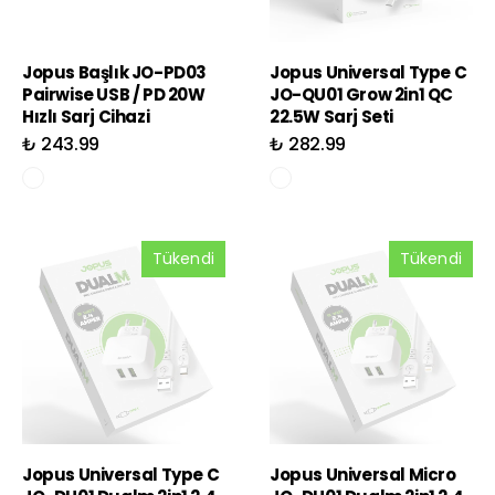
Jopus Başlık JO-PD03
Jopus Universal Type C
Pairwise USB / PD 20W
JO-QU01 Grow 2in1 QC
Hızlı Sarj Cihazi
22.5W Sarj Seti
₺ 243.99
₺ 282.99
Tükendi
Tükendi
Jopus Universal Type C
Jopus Universal Micro