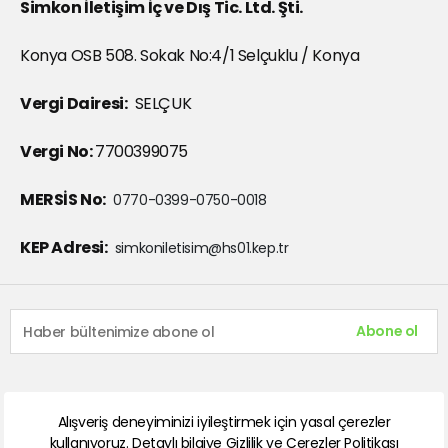
Simkon İletişim İç ve Dış Tic. Ltd. Şti.
Konya OSB 508. Sokak No:4/1 Selçuklu / Konya
Vergi Dairesi:
SELÇUK
Vergi No:
7700399075
MERSİS No:
0770-0399-0750-0018
KEP Adresi:
simkoniletisim@hs01.kep.tr
Abone ol
Alışveriş deneyiminizi iyileştirmek için yasal çerezler
kullanıyoruz. Detaylı bilgiye
Gizlilik ve Çerezler Politikası