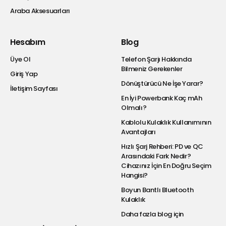
Araba Aksesuarları
Hesabım
Blog
Üye Ol
Telefon Şarjı Hakkında
Bilmeniz Gerekenler
Giriş Yap
Dönüştürücü Ne İşe Yarar?
İletişim Sayfası
En İyi Powerbank Kaç mAh
Olmalı?
Kablolu Kulaklık Kullanımının
Avantajları
Hızlı Şarj Rehberi: PD ve QC
Arasındaki Fark Nedir?
Cihazınız İçin En Doğru Seçim
Hangisi?
Boyun Bantlı Bluetooth
Kulaklık
Daha fazla blog için