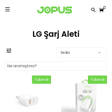
0
LG Şarj Aleti
Sırala
Tükendi
Tükendi