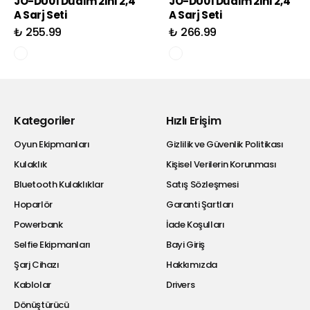
JO-DU01 Dualm 2in1 2,4
JO-DU01 Dualm 2in1 2,4
A Sarj Seti
A Sarj Seti
₺ 255.99
₺ 266.99
Kategoriler
Hızlı Erişim
Oyun Ekipmanları
Gizlilik ve Güvenlik Politikası
Kulaklık
Kişisel Verilerin Korunması
Bluetooth Kulaklıklar
Satış Sözleşmesi
Hoparlör
Garanti Şartları
Powerbank
İade Koşulları
Selfie Ekipmanları
Bayi Giriş
Şarj Cihazı
Hakkımızda
Kablolar
Drivers
Dönüştürücü