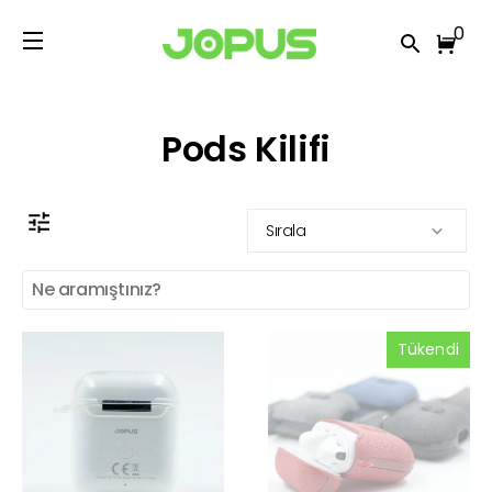
0
Pods Kilifi
Sırala
Tükendi