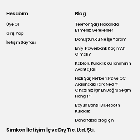
Hesabım
Blog
Üye Ol
Telefon Şarjı Hakkında
Bilmeniz Gerekenler
Giriş Yap
Dönüştürücü Ne İşe Yarar?
İletişim Sayfası
En İyi Powerbank Kaç mAh
Olmalı?
Kablolu Kulaklık Kullanımının
Avantajları
Hızlı Şarj Rehberi: PD ve QC
Arasındaki Fark Nedir?
Cihazınız İçin En Doğru Seçim
Hangisi?
Boyun Bantlı Bluetooth
Kulaklık
Daha fazla blog için
Simkon İletişim İç ve Dış Tic. Ltd. Şti.