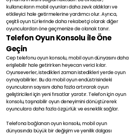
kullanıcıların mobil oyunları daha zevk aldıkları ve
etkileyici hale getirmelerine yardımcı olur. Ayrıca,
çeşitli oyun türlerinde daha rekabetçi olarak diğer
oyunculardan öne geçmenize de olanak tanır.
Telefon Oyun Konsolu ile Öne
Geçin
Cep telefonu oyun konsolu, mobil oyun dünyasını daha
erişilebilir hale getirirken heyecan verici kılar.
Oyunseverler, istedikleri zaman istedikleri yerde oyun
oynayabilirler. Bu da mobil oyun endüstrisindeki
oyuncuların sayısını daha fazla artırarak oyun
geliştiricileri için yeni fırsatlar yaratır. Telefon için oyun
konsolu, taşınabilir oyun deneyimini dönüştürerek
oyunculara daha fazla özgürlük ve esneklik sağlar.
Telefona bağlanan oyun konsolu, mobil oyun
dünyasında büyük bir değişim ve yenilik dalgası