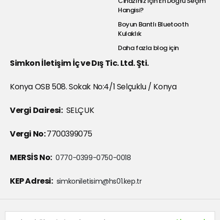
Cihazınız İçin En Doğru Seçim
Hangisi?
Boyun Bantlı Bluetooth
Kulaklık
Daha fazla blog için
Simkon İletişim İç ve Dış Tic. Ltd. Şti.
Konya OSB 508. Sokak No:4/1 Selçuklu / Konya
Vergi Dairesi:
SELÇUK
Vergi No:
7700399075
MERSİS No:
0770-0399-0750-0018
KEP Adresi:
simkoniletisim@hs01.kep.tr