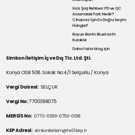
Hızlı Şarj Rehberi: PD ve QC
Arasındaki Fark Nedir?
Cihazınız İçin En Doğru Seçim
Hangisi?
Boyun Bantlı Bluetooth
Kulaklık
Daha fazla blog için
Simkon İletişim İç ve Dış Tic. Ltd. Şti.
Konya OSB 508. Sokak No:4/1 Selçuklu / Konya
Vergi Dairesi:
SELÇUK
Vergi No:
7700399075
MERSİS No:
0770-0399-0750-0018
KEP Adresi:
simkoniletisim@hs01.kep.tr