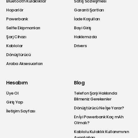
Bluetooth Kulaklıklar
Satış Sözleşmesi
Hoparlör
Garanti Şartları
Powerbank
İade Koşulları
Selfie Ekipmanları
Bayi Giriş
Şarj Cihazı
Hakkımızda
Kablolar
Drivers
Dönüştürücü
Araba Aksesuarları
Hesabım
Blog
Üye Ol
Telefon Şarjı Hakkında
Bilmeniz Gerekenler
Giriş Yap
Dönüştürücü Ne İşe Yarar?
İletişim Sayfası
En İyi Powerbank Kaç mAh
Olmalı?
Kablolu Kulaklık Kullanımının
Avantajları