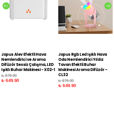
Jopus Alev Efektli Hava
Jopus Rgb Led Işıklı Hava
Nemlendirici ve Aroma
Oda Nemlendirici Yıldız
Difüzör Sessiz Çalışma, LED
Tavan Efektli Buhar
Işıklı Buhar Makinesi - X02-1
Makinesi Aroma Difüzör -
CL32
₺ 876.90
₺ 649.90
₺ 876.90
₺ 649.90