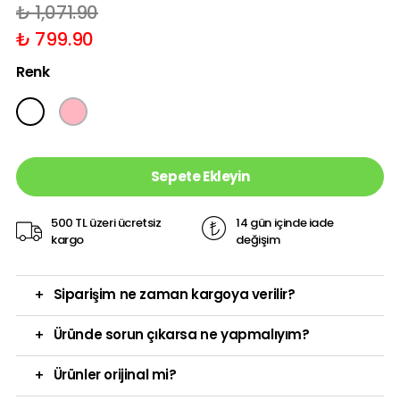
₺ 1,071.90
₺ 799.90
Renk
Sepete Ekleyin
500 TL üzeri ücretsiz
14 gün içinde iade
kargo
değişim
+
Siparişim ne zaman kargoya verilir?
+
Üründe sorun çıkarsa ne yapmalıyım?
+
Ürünler orijinal mi?