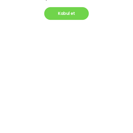
Kabul et
Kategoriler
Hızlı Erişim
Oyun Ekipmanları
Gizlilik ve Güvenlik Politikası
Kulaklık
Kişisel Verilerin Korunması