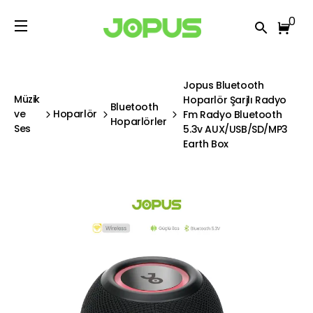
0
Jopus Bluetooth
Müzik
Hoparlör Şarjlı Radyo
Bluetooth
ve
Hoparlör
Fm Radyo Bluetooth
Hoparlörler
Ses
5.3v AUX/USB/SD/MP3
Earth Box