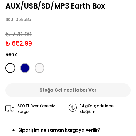
AUX/USB/SD/MP3 Earth Box
SKU:
058585
₺ 770.99
₺ 652.99
Renk
Stoğa Gelince Haber Ver
500 TL üzeri ücretsiz
14 gün içinde iade
kargo
değişim
+
Siparişim ne zaman kargoya verilir?