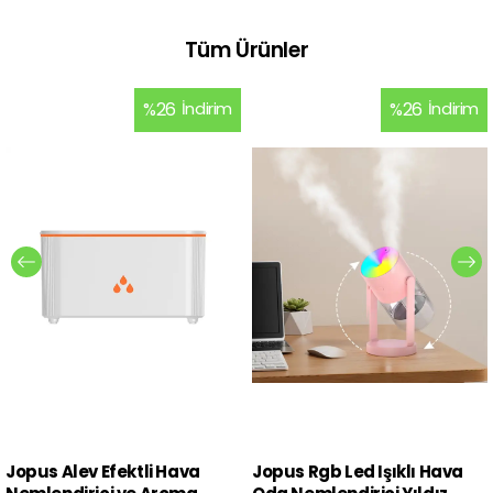
Tüm Ürünler
%
26
İndirim
%
26
İndirim
Jopus Alev Efektli Hava
Jopus Rgb Led Işıklı Hava