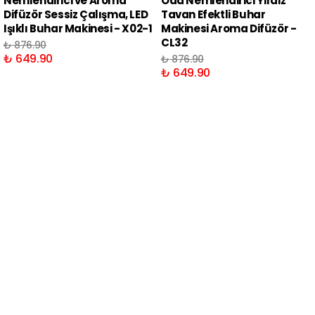
Nemlendirici ve Aroma
Oda Nemlendirici Yıldız
Difüzör Sessiz Çalışma, LED
Tavan Efektli Buhar
Işıklı Buhar Makinesi - X02-1
Makinesi Aroma Difüzör -
CL32
₺ 876.90
₺ 649.90
₺ 876.90
₺ 649.90