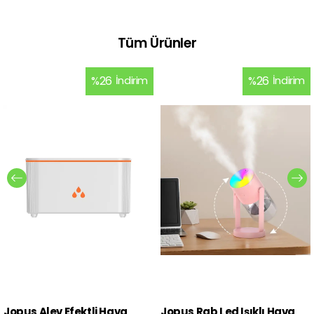
Tüm Ürünler
%
26
İndirim
%
26
İndirim
Jopus Alev Efektli Hava
Jopus Rgb Led Işıklı Hava