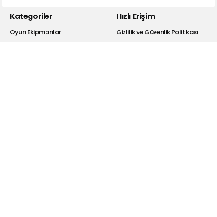
Kategoriler
Hızlı Erişim
Oyun Ekipmanları
Gizlilik ve Güvenlik Politikası
Kulaklık
Kişisel Verilerin Korunması
Bluetooth Kulaklıklar
Satış Sözleşmesi
Hoparlör
Garanti Şartları
Powerbank
İade Koşulları
Selfie Ekipmanları
Bayi Giriş
Şarj Cihazı
Hakkımızda
Kablolar
Drivers
Dönüştürücü
Araba Aksesuarları
Hesabım
Blog
Üye Ol
Telefon Şarjı Hakkında
Bilmeniz Gerekenler