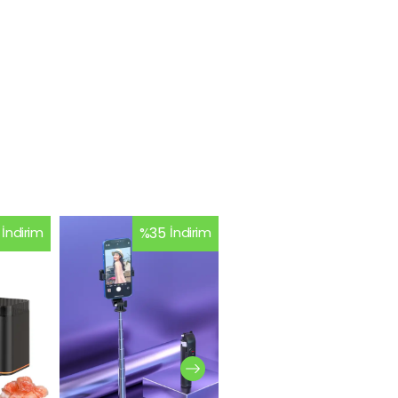
İndirim
%
35
İndirim
%
26
İndirim