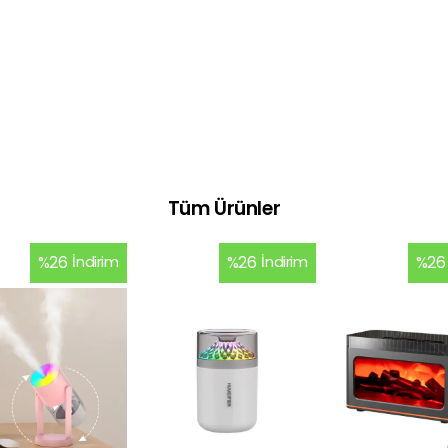
Tüm Ürünler
%
26
İndirim
%
26
İndirim
%
26