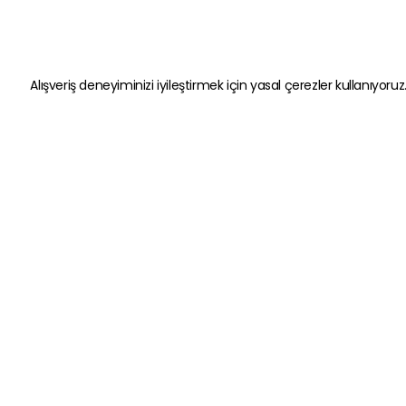
Alışveriş deneyiminizi iyileştirmek için yasal çerezler kullanıyoruz
Kategoriler
Hızlı Erişim
Oyun Ekipmanları
Gizlilik ve Güven
Kulaklık
Kişisel Veriler
Bluetooth Kulaklıklar
Satış Sözleşme
Hoparlör
Garanti Şartlar