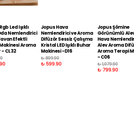
gb Led Işıklı
Jopus Hava
Jopus Şömine
da Nemlendirici
Nemlendirici ve Aroma
Görünümlü Alev 
Tavan Efektli
Difüzör Sessiz Çalışma
Hava Nemlendir
Makinesi Aroma
Kristal LED Işıklı Buhar
Alev Aroma Dif
r - CL32
Makinesi -D16
Aroma Terapi M
- C06
90
₺ 809.90
90
₺ 599.90
₺ 1,079.90
₺ 799.90