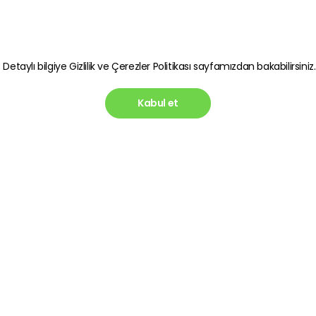
. Detaylı bilgiye
Gizlilik ve Çerezler Politikası
sayfamızdan bakabilirsiniz.
Kabul et
Hesabım
Blog
lik Politikası
Üye Ol
Telefon 
Gereken
in Korunması
Giriş Yap
Dönüştür
si
İletişim Sayfası
En İyi 
ı
Olmalı?