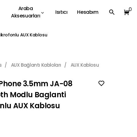
Araba
0
Isıtıcı
Hesabım
Aksesuarları
ikrofonlu AUX Kablosu
s
/
AUX Bağlantı Kabloları
/
AUX Kablosu
iPhone 3.5mm JA-08
th Modlu Baglanti
onlu AUX Kablosu