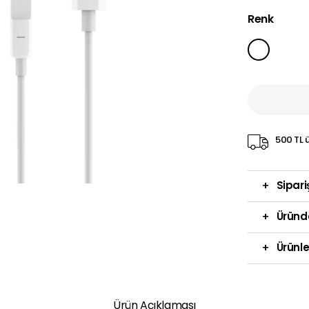
Renk
500 TL ü
+
Sipari
+
Üründ
+
Ürünle
Ürün Açıklaması