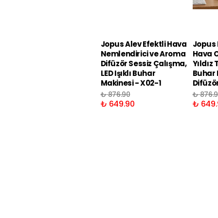
Jopus Alev Efektli Hava
Jopus R
Nemlendirici ve Aroma
Hava O
Difüzör Sessiz Çalışma,
Yıldız 
LED Işıklı Buhar
Buhar 
Makinesi - X02-1
Difüzö
₺ 876.90
₺ 876.
₺ 649.90
₺ 649.