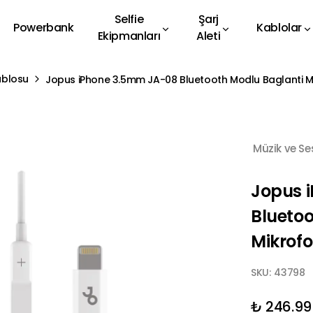
Selfie
Şarj
Powerbank
Kablolar
Ekipmanları
Aleti
ablosu
Jopus iPhone 3.5mm JA-08 Bluetooth Modlu Baglanti M
Müzik ve Se
Jopus 
Bluetoo
Mikrof
SKU:
43798
₺ 246.99