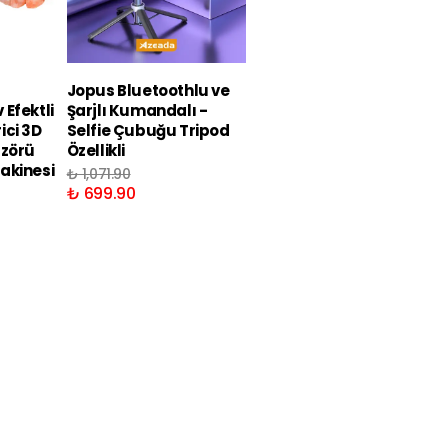
Jopus Bluetoothlu ve
Jopus Bluetoothlu ve
Efektli
Şarjlı Kumandalı -
Şarjlı Kumandalı LED
ici 3D
Selfie Çubuğu Tripod
Işıklı Selfie Çubuğu
üzörü
Özellikli
Tripod Özellikli
akinesi
₺ 1,071.90
₺ 1,172.90
₺ 699.90
₺ 869.90