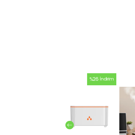
%
26
İndirim