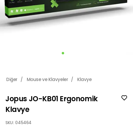
Diğer
/
Mouse ve Klavyeler
/
Klavye
Jopus JO-KB01 Ergonomik
Klavye
SKU:
045464