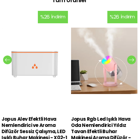
Tüm Ürünler
%
26
İndirim
%
26
İndirim
Jopus Alev Efektli Hava
Jopus Rgb Led Işıklı Hava
Nemlendirici ve Aroma
Oda Nemlendirici Yıldız
Difüzör Sessiz Çalışma, LED
Tavan Efektli Buhar
Işıklı Buhar Makinesi - X02-1
Makinesi Aroma Difüzör -