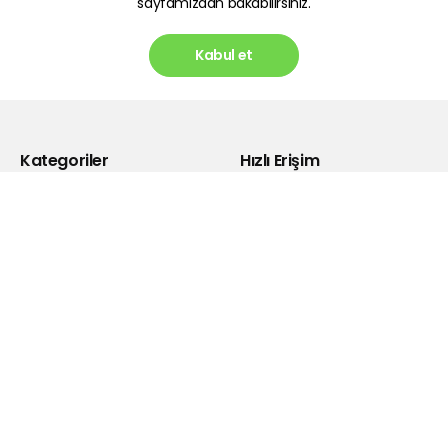
sayfamızdan bakabilirsiniz.
Kabul et
Kategoriler
Hızlı Erişim
Oyun Ekipmanları
Gizlilik ve Güvenlik Politikası
Kulaklık
Kişisel Verilerin Korunması
Bluetooth Kulaklıklar
Satış Sözleşmesi
Hoparlör
Garanti Şartları
Powerbank
İade Koşulları
Selfie Ekipmanları
Bayi Giriş
Şarj Cihazı
Hakkımızda
Kablolar
Drivers
Dönüştürücü