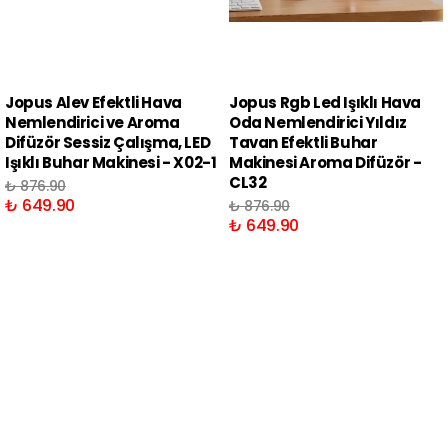
Jopus Alev Efektli Hava
Jopus Rgb Led Işıklı Hava
Nemlendirici ve Aroma
Oda Nemlendirici Yıldız
Difüzör Sessiz Çalışma, LED
Tavan Efektli Buhar
Işıklı Buhar Makinesi - X02-1
Makinesi Aroma Difüzör -
CL32
₺ 876.90
₺ 649.90
₺ 876.90
₺ 649.90