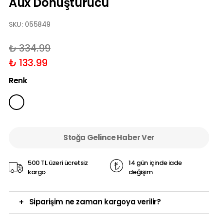
Aux Dönüştürücü
SKU:
055849
₺ 334.99
₺ 133.99
Renk
Stoğa Gelince Haber Ver
500 TL üzeri ücretsiz
14 gün içinde iade
kargo
değişim
+
Siparişim ne zaman kargoya verilir?