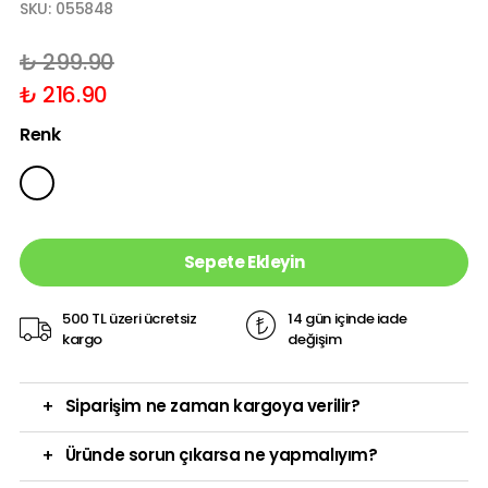
SKU:
055848
₺ 299.90
₺ 216.90
Renk
Sepete Ekleyin
500 TL üzeri ücretsiz
14 gün içinde iade
kargo
değişim
+
Siparişim ne zaman kargoya verilir?
+
Üründe sorun çıkarsa ne yapmalıyım?