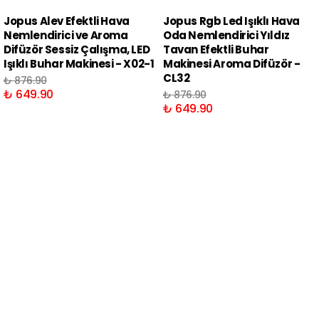
Jopus Alev Efektli Hava
Jopus Rgb Led Işıklı Hava
Nemlendirici ve Aroma
Oda Nemlendirici Yıldız
Difüzör Sessiz Çalışma, LED
Tavan Efektli Buhar
Işıklı Buhar Makinesi - X02-1
Makinesi Aroma Difüzör -
CL32
₺ 876.90
₺ 649.90
₺ 876.90
₺ 649.90