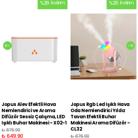
%
26
İndirim
%
26
İndirim
Jopus Alev Efektli Hava
Jopus Rgb Led Işıklı Hava
Nemlendirici ve Aroma
Oda Nemlendirici Yıldız
Difüzör Sessiz Çalışma, LED
Tavan Efektli Buhar
Işıklı Buhar Makinesi - X02-1
Makinesi Aroma Difüzör -
CL32
₺ 876.90
₺ 649.90
₺ 876.90