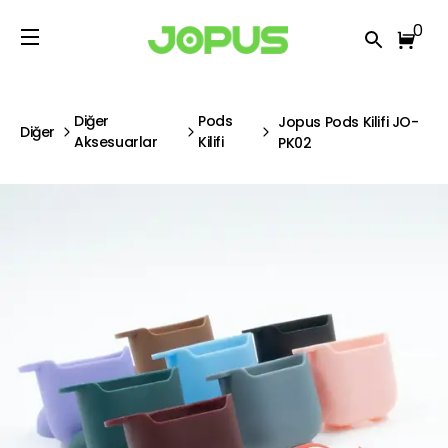
0
Diğer
Pods
Jopus Pods Kilifi JO-
Diğer
Aksesuarlar
Kilifi
PK02