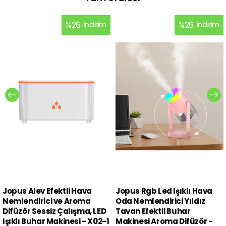
%
26
İndirim
%
26
İndirim
Jopus Alev Efektli Hava
Jopus Rgb Led Işıklı Hava
Nemlendirici ve Aroma
Oda Nemlendirici Yıldız
Difüzör Sessiz Çalışma, LED
Tavan Efektli Buhar
Işıklı Buhar Makinesi - X02-1
Makinesi Aroma Difüzör -