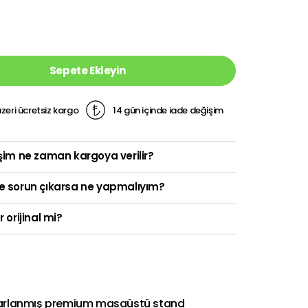
Sepete Ekleyin
zeri ücretsiz kargo
14 gün içinde iade değişim
şim ne zaman kargoya verilir?
e sorun çıkarsa ne yapmalıyım?
r orijinal mi?
 tasarlanmış premium masaüstü stand