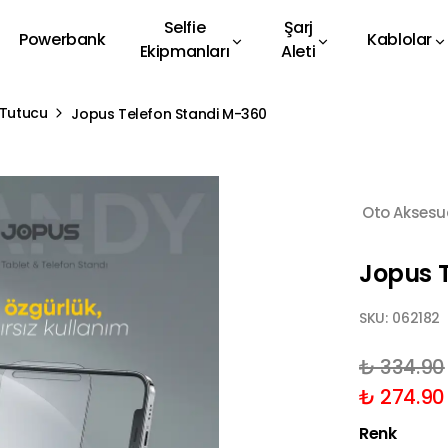
Selfie
Şarj
Powerbank
Kablolar
Ekipmanları
Aleti
 Tutucu
Jopus Telefon Standi M-360
Oto Aksesu
Jopus 
SKU:
062182
₺ 334.90
₺ 274.90
Renk