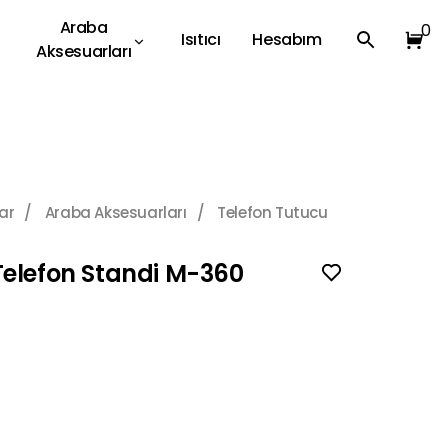
Araba
0
Isıtıcı
Hesabım
Aksesuarları
ar
/
Araba Aksesuarları
/
Telefon Tutucu
Telefon Standi M-360