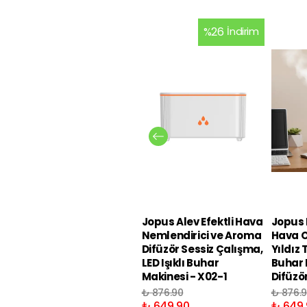
%
26
İndirim
Jopus Alev Efektli Hava
Jopus R
Nemlendirici ve Aroma
Hava O
Difüzör Sessiz Çalışma,
Yıldız 
LED Işıklı Buhar
Buhar 
Makinesi - X02-1
Difüzö
₺ 876.90
₺ 876.
₺ 649.90
₺ 649.