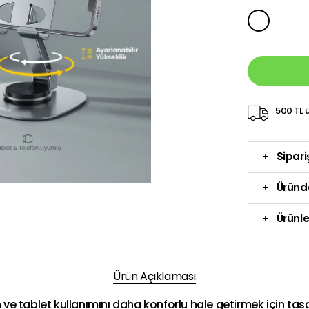
500 TL ü
+
Sipari
+
Üründ
+
Ürünle
Ürün Açıklaması
on ve tablet kullanımını daha konforlu hale getirmek için