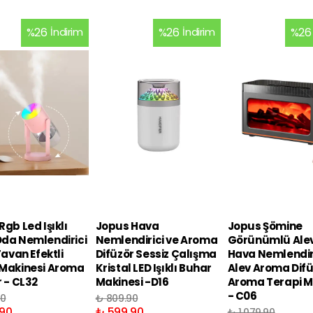
%
26
İndirim
%
26
İndirim
%
26
gb Led Işıklı
Jopus Hava
Jopus Şömine
da Nemlendirici
Nemlendirici ve Aroma
Görünümlü Alev 
Tavan Efektli
Difüzör Sessiz Çalışma
Hava Nemlendir
Makinesi Aroma
Kristal LED Işıklı Buhar
Alev Aroma Dif
r - CL32
Makinesi -D16
Aroma Terapi M
- C06
90
₺ 809.90
90
₺ 599.90
₺ 1,079.90