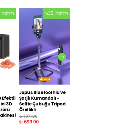
İndirim
%
35
İndirim
%
26
İndirim
Jopus Bluetoothlu ve
Jopus Bluetoothlu ve
Efektli
Şarjlı Kumandalı -
Şarjlı Kumandalı LED
ici 3D
Selfie Çubuğu Tripod
Işıklı Selfie Çubuğu
üzörü
Özellikli
Tripod Özellikli
akinesi
₺ 1,071.90
₺ 1,172.90
₺ 699.90
₺ 869.90