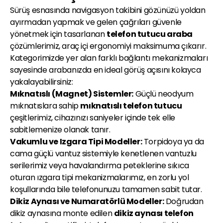
Sürüş esnasında navigasyon takibini gözünüzü yoldan
ayırmadan yapmak ve gelen çağrıları güvenle
yönetmek için tasarlanan
telefon tutucu araba
çözümlerimiz, araç içi ergonomiyi maksimuma çıkarır.
Kategorimizde yer alan farklı bağlantı mekanizmaları
sayesinde arabanızda en ideal görüş açısını kolayca
yakalayabilirsiniz:
Mıknatıslı (Magnet) Sistemler:
Güçlü neodyum
mıknatıslara sahip
mıknatıslı telefon tutucu
çeşitlerimiz, cihazınızı saniyeler içinde tek elle
sabitlemenize olanak tanır.
Vakumlu ve Izgara Tipi Modeller:
Torpidoya ya da
cama güçlü vantuz sistemiyle kenetlenen vantuzlu
serilerimiz veya havalandırma peteklerine sıkıca
oturan ızgara tipi mekanizmalarımız, en zorlu yol
koşullarında bile telefonunuzu tamamen sabit tutar.
Dikiz Aynası ve Numaratörlü Modeller:
Doğrudan
dikiz aynasına monte edilen
dikiz aynası telefon