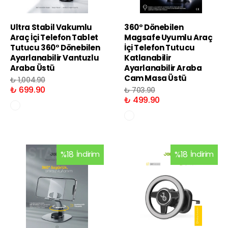
Ultra Stabil Vakumlu
360° Dönebilen
Araç İçi Telefon Tablet
Magsafe Uyumlu Araç
Tutucu 360° Dönebilen
İçi Telefon Tutucu
Ayarlanabilir Vantuzlu
Katlanabilir
Araba Üstü
Ayarlanabilir Araba
Cam Masa Üstü
₺ 1,004.90
₺ 699.90
₺ 703.90
₺ 499.90
%
18
İndirim
%
18
İndirim