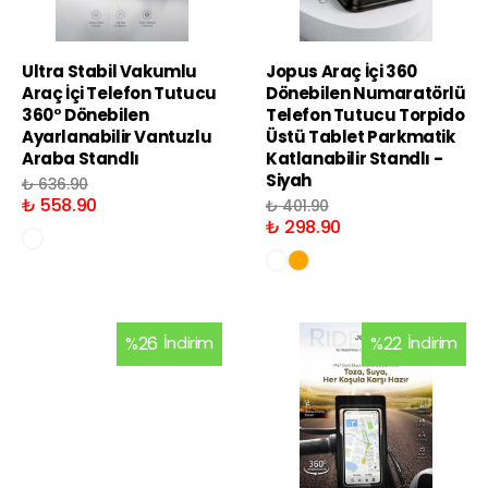
Ultra Stabil Vakumlu
Jopus Araç İçi 360
Araç İçi Telefon Tutucu
Dönebilen Numaratörlü
360° Dönebilen
Telefon Tutucu Torpido
Ayarlanabilir Vantuzlu
Üstü Tablet Parkmatik
Araba Standlı
Katlanabilir Standlı -
Siyah
₺ 636.90
₺ 558.90
₺ 401.90
₺ 298.90
%
26
İndirim
%
22
İndirim