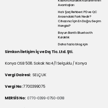
Kablolu Kulaklık Kullanımının
Avantajları
Hızlı Şarj Rehberi: PD ve QC
Arasındaki Fark Nedir?
Cihazınız İçin En Doğru Seçim
Hangisi?
Boyun Bantlı Bluetooth
Kulaklık
Daha fazla blog için
Simkon İletişim İç ve Dış Tic. Ltd. Şti.
Konya OSB 508. Sokak No:4/1 Selçuklu / Konya
Vergi Dairesi:
SELÇUK
Vergi No:
7700399075
MERSİS No:
0770-0399-0750-0018