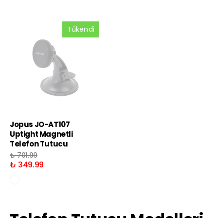
Tükendi
Jopus JO-AT107
Uptight Magnetli
Telefon Tutucu
₺ 701.99
₺ 349.99