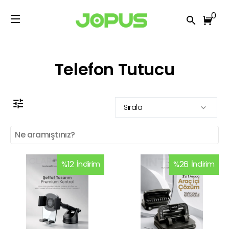
0
Telefon Tutucu
Sırala
%
12
İndirim
%
26
İndirim