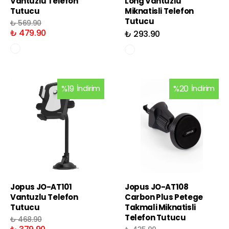
Vantuzlu Telefon
Long Vantuzlu
Tutucu
Miknatisli Telefon
Tutucu
₺ 569.90
₺ 479.90
₺ 293.90
%
19
İndirim
%
20
İndirim
Jopus JO-AT101
Jopus JO-AT108
Vantuzlu Telefon
Carbon Plus Petege
Tutucu
Takmali Miknatisli
Telefon Tutucu
₺ 468.90