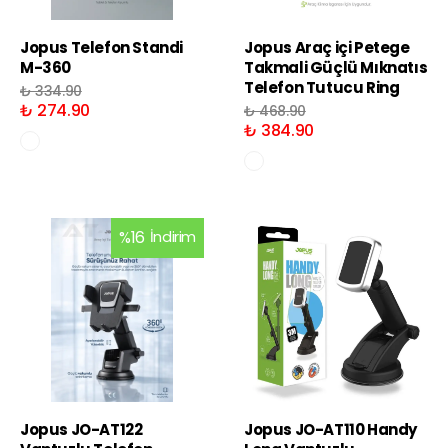
Jopus Telefon Standi
Jopus Araç içi Petege
M-360
Takmali Güçlü Mıknatıs
Telefon Tutucu Ring
₺ 334.90
₺ 274.90
₺ 468.90
₺ 384.90
%
16
İndirim
Jopus JO-AT122
Jopus JO-AT110 Handy