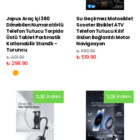
Jopus Araç İçi 360
Su Geçirmez Motosiklet
Dönebilen Numaratörlü
Scooter Bisiklet ATV
Telefon Tutucu Torpido
Telefon Tutucu Kılıf
Üstü Tablet Parkmatik
Gidon Bağlantılı Motor
Katlanabilir Standlı -
Navigasyon
Turuncu
₺ 669.90
₺ 519.90
₺ 401.90
₺ 298.90
%
30
İndirim
%
29
İndirim