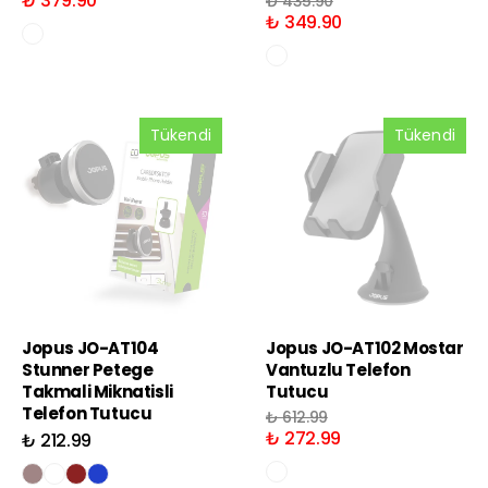
₺ 379.90
₺ 435.90
₺ 349.90
Tükendi
Tükendi
Jopus JO-AT104
Jopus JO-AT102 Mostar
Stunner Petege
Vantuzlu Telefon
Takmali Miknatisli
Tutucu
Telefon Tutucu
₺ 612.99
₺ 272.99
₺ 212.99