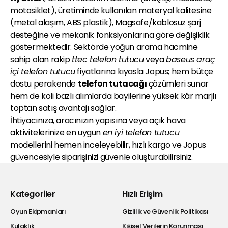
motosiklet), üretiminde kullanılan materyal kalitesine
(metal alaşım, ABS plastik), Magsafe/kablosuz şarj
desteğine ve mekanik fonksiyonlarına göre değişiklik
göstermektedir. Sektörde yoğun arama hacmine
sahip olan rakip
ttec telefon tutucu
veya
baseus araç
içi telefon tutucu
fiyatlarına kıyasla Jopus; hem bütçe
dostu perakende
telefon tutacağı
çözümleri sunar
hem de koli bazlı alımlarda bayilerine yüksek kâr marjlı
toptan satış avantajı sağlar.
İhtiyacınıza, aracınızın yapısına veya açık hava
aktivitelerinize en uygun
en iyi telefon tutucu
modellerini hemen inceleyebilir, hızlı kargo ve Jopus
güvencesiyle siparişinizi güvenle oluşturabilirsiniz.
Kategoriler
Hızlı Erişim
Oyun Ekipmanları
Gizlilik ve Güvenlik Politikası
Kulaklık
Kişisel Verilerin Korunması