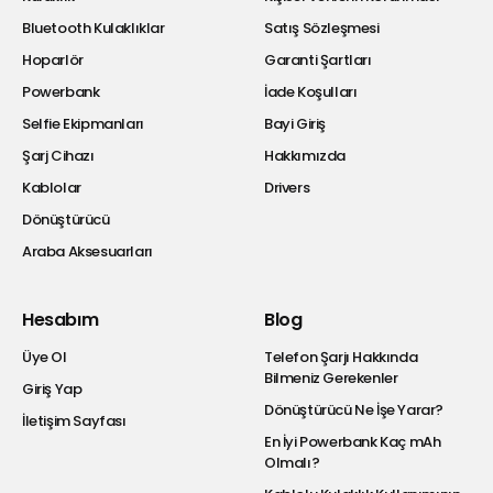
Bluetooth Kulaklıklar
Satış Sözleşmesi
Hoparlör
Garanti Şartları
Powerbank
İade Koşulları
Selfie Ekipmanları
Bayi Giriş
Şarj Cihazı
Hakkımızda
Kablolar
Drivers
Dönüştürücü
Araba Aksesuarları
Hesabım
Blog
Üye Ol
Telefon Şarjı Hakkında
Bilmeniz Gerekenler
Giriş Yap
Dönüştürücü Ne İşe Yarar?
İletişim Sayfası
En İyi Powerbank Kaç mAh
Olmalı?