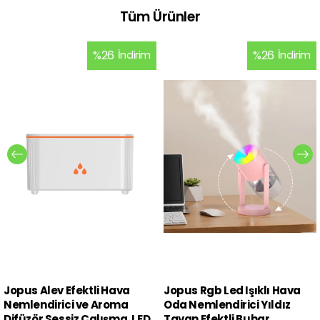
Tüm Ürünler
%
26
İndirim
%
26
İndirim
Jopus Alev Efektli Hava
Jopus Rgb Led Işıklı Hava
Nemlendirici ve Aroma
Oda Nemlendirici Yıldız
Difüzör Sessiz Çalışma, LED
Tavan Efektli Buhar