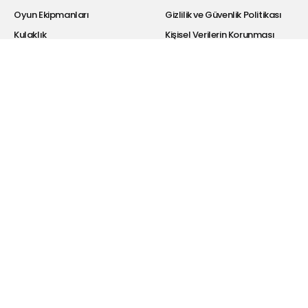
Oyun Ekipmanları
Gizlilik ve Güvenlik Politikası
Kulaklık
Kişisel Verilerin Korunması
Bluetooth Kulaklıklar
Satış Sözleşmesi
Hoparlör
Garanti Şartları
Powerbank
İade Koşulları
Selfie Ekipmanları
Bayi Giriş
Şarj Cihazı
Hakkımızda
Kablolar
Drivers
Dönüştürücü
Araba Aksesuarları
Hesabım
Blog
Üye Ol
Telefon Şarjı Hakkında
Bilmeniz Gerekenler
Giriş Yap
Dönüştürücü Ne İşe Yarar?
İletişim Sayfası