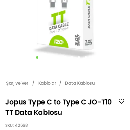
Şarj ve Veri
/
Kablolar
/
Data Kablosu
Jopus Type C to Type C JO-T10
TT Data Kablosu
SKU:
42668