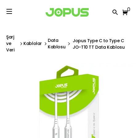
0
Şarj
Data
Jopus Type C to Type C
ve
Kablolar
Kablosu
JO-T10 TT Data Kablosu
Veri