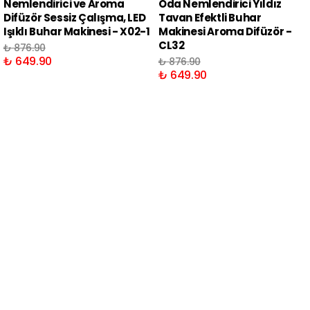
Nemlendirici ve Aroma
Oda Nemlendirici Yıldız
Difüzör Sessiz Çalışma, LED
Tavan Efektli Buhar
Işıklı Buhar Makinesi - X02-1
Makinesi Aroma Difüzör -
CL32
₺ 876.90
₺ 649.90
₺ 876.90
₺ 649.90