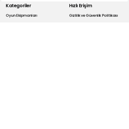
Kategoriler
Hızlı Erişim
Oyun Ekipmanları
Gizlilik ve Güvenlik Politikası
Kulaklık
Kişisel Verilerin Korunması
Bluetooth Kulaklıklar
Satış Sözleşmesi
Hoparlör
Garanti Şartları
Powerbank
İade Koşulları
Selfie Ekipmanları
Bayi Giriş
Şarj Cihazı
Hakkımızda
Kablolar
Drivers
Dönüştürücü
Araba Aksesuarları
Hesabım
Blog
Üye Ol
Telefon Şarjı Hakkında
Bilmeniz Gerekenler
Giriş Yap