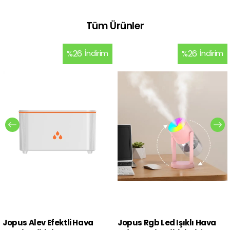
Tüm Ürünler
%
26
İndirim
%
26
İndirim
Jopus Alev Efektli Hava
Jopus Rgb Led Işıklı Hava