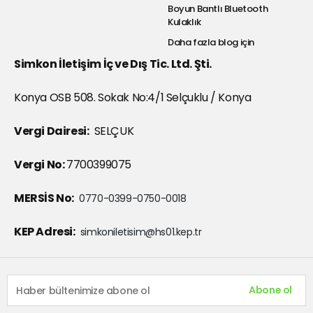
Boyun Bantlı Bluetooth
Kulaklık
Daha fazla blog için
Simkon İletişim İç ve Dış Tic. Ltd. Şti.
Konya OSB 508. Sokak No:4/1 Selçuklu / Konya
Vergi Dairesi:
SELÇUK
Vergi No:
7700399075
MERSİS No:
0770-0399-0750-0018
KEP Adresi:
simkoniletisim@hs01.kep.tr
Abone ol