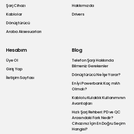
Şarj Cihazı
Hakkımızda
Kablolar
Drivers
Dönüştürücü
Araba Aksesuarları
Hesabım
Blog
Üye Ol
Telefon Şarjı Hakkında
Bilmeniz Gerekenler
Giriş Yap
Dönüştürücü Ne İşe Yarar?
İletişim Sayfası
En İyi Powerbank Kaç mAh
Olmalı?
Kablolu Kulaklık Kullanımının
Avantajları
Hızlı Şarj Rehberi: PD ve QC
Arasındaki Fark Nedir?
Cihazınız İçin En Doğru Seçim
Hangisi?