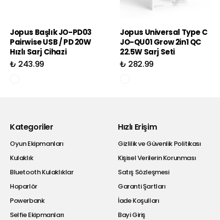
Jopus Başlık JO-PD03
Jopus Universal Type C
Pairwise USB / PD 20W
JO-QU01 Grow 2in1 QC
Hızlı Sarj Cihazi
22.5W Sarj Seti
₺ 243.99
₺ 282.99
Kategoriler
Hızlı Erişim
Oyun Ekipmanları
Gizlilik ve Güvenlik Politikası
Kulaklık
Kişisel Verilerin Korunması
Bluetooth Kulaklıklar
Satış Sözleşmesi
Hoparlör
Garanti Şartları
Powerbank
İade Koşulları
Selfie Ekipmanları
Bayi Giriş